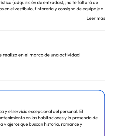
stica (adquisición de entradas), ¡no te faltará de
s en el vestíbulo, tintorería y consigna de equipaje a
(ida y vuelta) (disponible las 24 horas) y
é mejor forma de acabar el día que con una bebida en
cualquiera de las 7 habitaciones con aire
 libres tendrás un televisión de pantalla plana con
limpieza disponible todos los días.
e realiza en el marco de una actividad
Toda la información de esta ficha está sujeta a
 y el servicio excepcional del personal. El
tenimiento en las habitaciones y la presencia de
ra viajeros que buscan historia, romance y