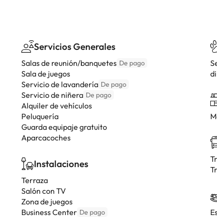
Servicios Generales
Salas de reunión/banquetes
S
De pago
Sala de juegos
di
Servicio de lavandería
De pago
Servicio de niñera
De pago
Alquiler de vehículos
Peluquería
M
Guarda equipaje gratuito
Aparcacoches
T
Instalaciones
T
Terraza
Salón con TV
Zona de juegos
Business Center
E
De pago