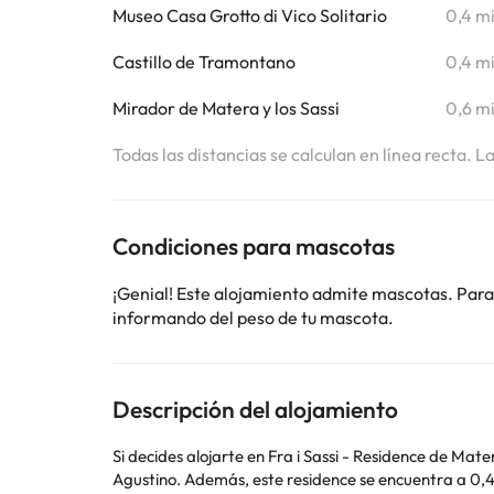
Museo Casa Grotto di Vico Solitario
0,4 m
Castillo de Tramontano
0,4 m
Mirador de Matera y los Sassi
0,6 m
Todas las distancias se calculan en línea recta. L
Condiciones para mascotas
¡Genial! Este alojamiento admite mascotas. Para
informando del peso de tu mascota.
Descripción del alojamiento
Si decides alojarte en Fra i Sassi - Residence de Mate
Agustino. Además, este residence se encuentra a 0,4 km de Iglesias rupestres de San Nicolás de los griegos y la Virgen de las Virtudes y a 0,5 km de Gran cisterna Palombaro