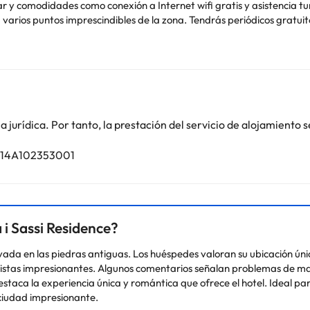
y comodidades como conexión a Internet wifi gratis y asistencia turí
 varios puntos imprescindibles de la zona. Tendrás periódicos gratuito
s aprovechar prestaciones como servicio de transporte al aeropuerto 
servicio de habitaciones con horario limitado de este residence. Qu
todos los días de 8:00 a 11:00. Te sentirás como en tu propia casa en 
ternet wifi gratis te permite comunicarte con los tuyos, y en tus ratos
ades, se incluyen caja fuerte y escritorio, además de un servicio de 
jurídica. Por tanto, la prestación del servicio de alojamiento s
7014A102353001
o. Puedes consultar sus tarifas directamente en el establecimiento. 
contáctanos.
 i Sassi Residence?
ada en las piedras antiguas. Los huéspedes valoran su ubicación única
vistas impresionantes. Algunos comentarios señalan problemas de man
staca la experiencia única y romántica que ofrece el hotel. Ideal pa
 ciudad impresionante.