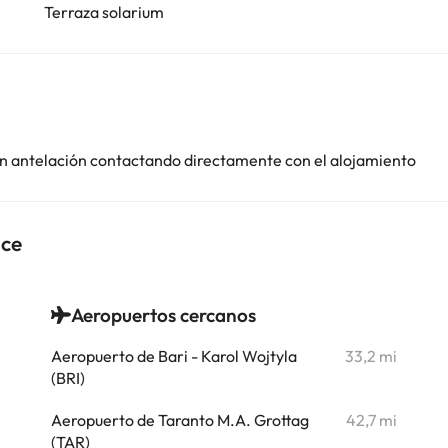
Terraza solarium
con antelación contactando directamente con el alojamiento
nce
Aeropuertos cercanos
i
Aeropuerto de Bari - Karol Wojtyla
33,2 mi
i
(BRI)
i
Aeropuerto de Taranto M.A. Grottag
42,7 mi
(TAR)