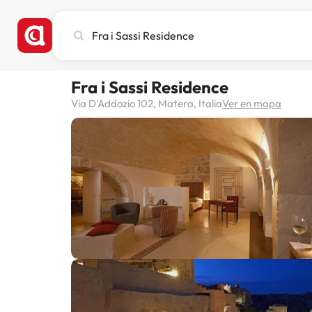
Busca
ciudad,
hotel
o
Fra i Sassi Residence
destino
Via D'Addozio 102, Matera, Italia
Ver en mapa