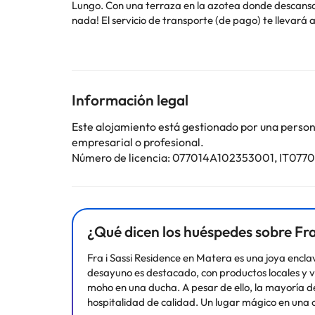
Lungo. Con una terraza en la azotea donde descansar 
nada! El servicio de transporte (de pago) te llevará a
tu disposición. Pagando un pequeño suplemento podrá
aparcamiento sin asistencia (de pago). Aprovecha el 
el bar o lounge. Se ofrece un desayuno bufé gratuito 
acondicionado, frigorífico y minibar. La conexión a In
canales digitales para entretenerte. Entre las comodid
Información legal
Este alojamiento está gestionado por una persona 
empresarial o profesional.
Número de licencia: 077014A102353001, IT07
Algunos de los servicios detallados pueden ser de pag
cambios por parte del alojamiento. Si tienes dudas, 
¿Qué dicen los huéspedes sobre Fra
Fra i Sassi Residence en Matera es una joya enclav
desayuno es destacado, con productos locales y 
moho en una ducha. A pesar de ello, la mayoría de
hospitalidad de calidad. Un lugar mágico en una