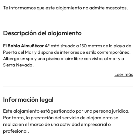
Te informamos que este alojamiento no admite mascotas.
Descripción del alojamiento
El
Bahía Almuñécar 4*
está situado a 150 metros de la playa de
Puerta del Mar y dispone de interiores de estilo contemporáneo.
Alberga un spa y una piscina al aire libre con vistas al mar y a
Sierra Nevada.
Las habitaciones del Bahía de Almuñécar están equipadas con
TV vía satélite y aire acondicionado.
El spa cuenta con bañera de hidromasaje, baño turco y sauna.
Ofrece servicio de masajes, así como tratamientos con chocolate
y vino, disponibles por un suplemento.
Información legal
Granada y Málaga se encuentran a 40 minutos en coche del
hotel. Sierra Nevada está a 1 hora y es el lugar ideal para esquiar
Este alojamiento está gestionado por una persona jurídica.
en invierno o practicar senderismo en verano.
Por tanto, la prestación del servicio de alojamiento se
realiza en el marco de una actividad empresarial o
profesional.