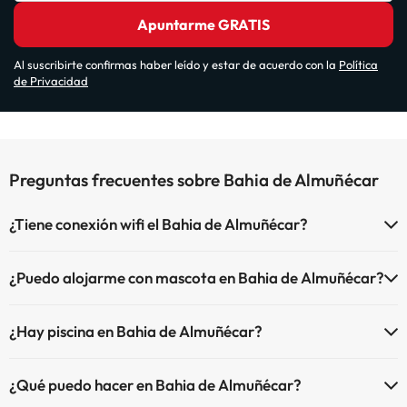
Apuntarme GRATIS
Al suscribirte confirmas haber leído y estar de acuerdo con la
Política
de Privacidad
Preguntas frecuentes sobre Bahia de Almuñécar
¿Tiene conexión wifi el Bahia de Almuñécar?
El Bahia de Almuñécar dispone de Wi-Fi.
¿Puedo alojarme con mascota en Bahia de Almuñécar?
En Bahia de Almuñécar no se admiten mascotas.
¿Hay piscina en Bahia de Almuñécar?
Sí, Bahia de Almuñécar tiene piscina (este servicio puede ser de
¿Qué puedo hacer en Bahia de Almuñécar?
pago) Aquí tienes más info sobre la piscina y otras instalaciones.