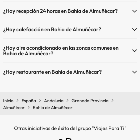
El Bahia de Almuñécar dispone de las siguientes actividades (algunas
Piscina al aire libre (temporada de verano)
¿Hay recepción 24 horas en Bahia de Almuñécar?
pueden ser de pago).
Piscina al aire libre (toda la temporada)
Sí, Bahia de Almuñécar tiene recepción 24 horas.
Masajista
¿Hay calefacción en Bahia de Almuñécar?
Sí, Bahia de Almuñécar tiene calefacción en las zonas comunes.
¿Hay aire acondicionado en las zonas comunes en
Bahia de Almuñécar?
Sí, Bahia de Almuñécar tiene aire acondicionado en las zonas
¿Hay restaurante en Bahia de Almuñécar?
comunes.
Sí, Bahia de Almuñécar tiene restaurante.
Inicio
España
Andalucía
Granada Provincia
Almuñécar
Bahia de Almuñécar
Otras iniciativas de éxito del grupo "Viajes Para Ti"