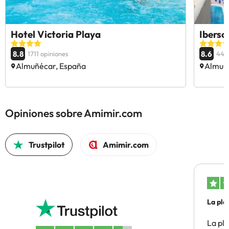
Hotel Victoria Playa
Iberso
8.8
8.6
1711 opiniones
444
Almuñécar, España
Almuñ
Opiniones sobre Amimir.com
Trustpilot
Amimir.com
La pla
La pl