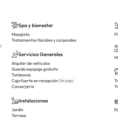
Spa y bienestar
Masajista
Pi
Tratamientos faciales y corporales
o
Servicios Generales
M
Alquiler de vehículos
Guarda equipaje gratuito
Tumbonas
Caja fuerte en recepción
T
De pago
Conserjería
T
Instalaciones
Jardín
E
Terraza