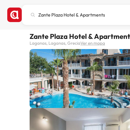
Busca
ciudad,
hotel
o
Zante Plaza Hotel & Apartmen
destino
Laganas, Laganas, Grecia
Ver en mapa