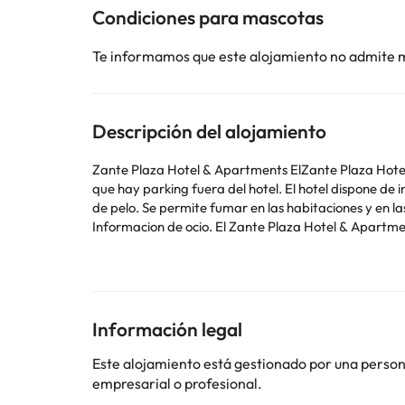
Condiciones para mascotas
Te informamos que este alojamiento no admite 
Descripción del alojamiento
Zante Plaza Hotel & Apartments ElZante Plaza Hotel &
que hay parking fuera del hotel. El hotel dispone de
de pelo. Se permite fumar en las habitaciones y en l
Informacion de ocio. El Zante Plaza Hotel & Apartmen
tratamientos de Spa, incluyendo belleza, masaje y saun
de translado desde el hotel. El hotel acepta mascotas
Información legal
Algunos de los servicios detallados pueden ser de pag
Este alojamiento está gestionado por una persona 
cambios por parte del alojamiento. Si tienes dudas, 
empresarial o profesional.