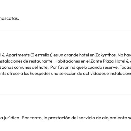
mascotas.
 Apartments (3 estrellas) es un grande hotel en Zakynthos. No hay d
 instalaciones de restaurante. Habitaciones en el Zante Plaza Hotel 
as zonas comunes del hotel. Por favor indiquelo cuando reserve. Todas
ts ofrece a los huespedes una seleccion de actividades e instalacione
a. Los huespedes del hotel se pueden relajar en la piscina al aire lib
. Servicio de conserjeria disponible para los huespedes del hotel.
o. Puedes consultar sus tarifas directamente en el establecimiento. 
jurídica. Por tanto, la prestación del servicio de alojamiento s
contáctanos.