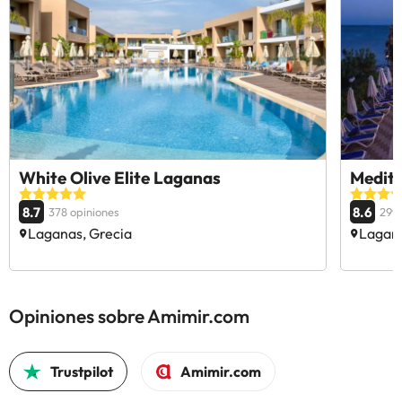
White Olive Elite Laganas
Medite
8.7
8.6
378 opiniones
299 
Laganas, Grecia
Lagana
Opiniones sobre Amimir.com
Trustpilot
Amimir.com