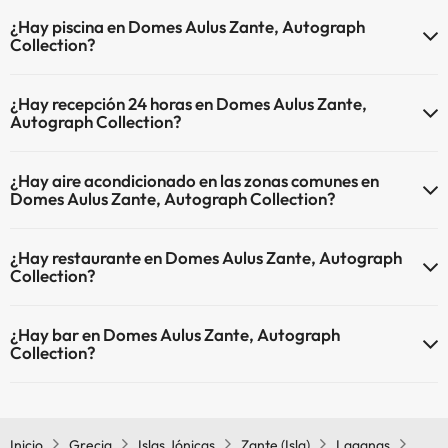
El Domes Aulus Zante, Autograph Collection dispone de Wi-Fi.
¿Hay piscina en Domes Aulus Zante, Autograph
Collection?
Sí, Domes Aulus Zante, Autograph Collection tiene piscina (este
¿Hay recepción 24 horas en Domes Aulus Zante,
servicio puede ser de pago) Aquí tienes más info sobre la piscina y
Autograph Collection?
otras instalaciones.
Sí, Domes Aulus Zante, Autograph Collection tiene recepción 24
Piscina al aire libre (temporada de verano)
¿Hay aire acondicionado en las zonas comunes en
horas.
Domes Aulus Zante, Autograph Collection?
Sí, Domes Aulus Zante, Autograph Collection tiene aire
¿Hay restaurante en Domes Aulus Zante, Autograph
acondicionado en las zonas comunes.
Collection?
Sí, Domes Aulus Zante, Autograph Collection tiene restaurante.
¿Hay bar en Domes Aulus Zante, Autograph
Collection?
Sí, Domes Aulus Zante, Autograph Collection tiene bar.
Inicio
Grecia
Islas Jónicas
Zante (Isla)
Laganas