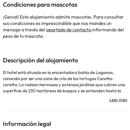
Condiciones para mascotas
¡Genial! Este alojamiento admite mascotas. Para consultar
sus condiciones es imprescindible que nos mandes un
mensaje a través del
apartado de contacto
informando del
peso de tu mascota.
Descripción del alojamiento
El hotel está situado en la encantadora bahía de Laganas,
conocida por ser una zona de cría de las tortugas Caretta-
caretta. Lo rodean hermosos y extensos jardines que cubren una
superficie de 230 hectáreas de bosque y se extienden hasta la
playa dorada de Laganas. Zakynthos es una de las islas griegas
más hermosas y pintorescas; la ciudad dista sólo 8 km, mientras
que las tiendas más cercanas están a 2 km, lo que convierte al
hotel en un lugar verdaderamente idílico que merece la pena
descubrir. Dispone de 268 habitaciones distribuidas en varios
Información legal
edificios principales y colindantes. Cuenta con vestíbulo, aire