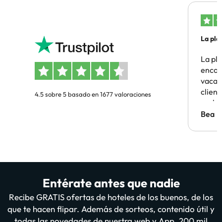
La pla
La pl
encon
vacaci
clien
4.5 sobre 5 basado en 1677 valoraciones
probl
antes.
Bea
Entérate antes que nadie
Recibe GRATIS ofertas de hoteles de los buenos, de los
que te hacen flipar. Además de sorteos, contenido útil y
todas las novedades de nuestra web y App. 200 mil