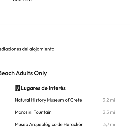
ediaciones del alojamiento
 Beach Adults Only
Lugares de interés
i
Natural History Museum of Crete
3,2 mi
i
Morosini Fountain
3,5 mi
i
Museo Arqueológico de Heraclión
3,7 mi