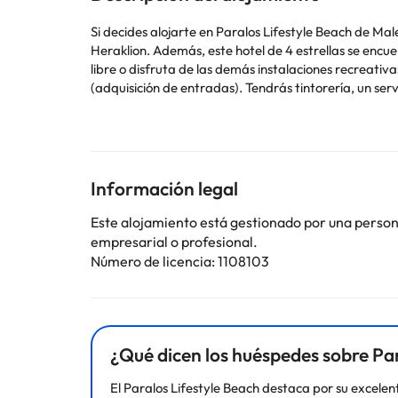
Si decides alojarte en Paralos Lifestyle Beach de Ma
Heraklion. Además, este hotel de 4 estrellas se encuentra a 12,5 km de Palacio de Knossos y a 5,9 km de Museo Histórico de Creta. Sumérgete en una de las 2 piscinas al aire
libre o disfruta de las demás instalaciones recreativa
(adquisición de entradas). Tendrás tintorería, un se
aprovechar prestaciones como servicio de transporte a
restaurantes de este hotel para comer algo, o aprovec
la piscina. Se ofrece un desayuno bufé gratuito todos
equipadas con máquina de café espresso y televisión 
contacto con los tuyos; también podrás ver tu progra
Información legal
lluvia y secadores de pelo.
Este alojamiento está gestionado por una persona 
empresarial o profesional.
Número de licencia: 1108103
Algunos de los servicios detallados pueden ser de pag
cambios por parte del alojamiento. Si tienes dudas, 
¿Qué dicen los huéspedes sobre Par
El Paralos Lifestyle Beach destaca por su excele