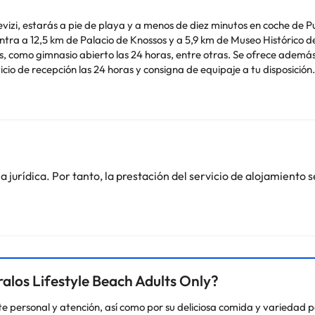
levizi, estarás a pie de playa y a menos de diez minutos en coche de
s, como gimnasio abierto las 24 horas, entre otras. Se ofrece además c
rvicio de recepción las 24 horas y consigna de equipaje a tu disposi
l aeropuerto (ida y vuelta) (disponible las 24 horas) y aparcamiento
ha el servicio de habitaciones con horario limitado. Disfruta de tu be
 los días de 7:30 a 11:00. Te sentirás como en tu propia casa en cualq
LCD. Las habitaciones disponen de balcón o patio con mobiliario. La 
ma favorito en el televisor con canales por satélite. El baño privado
jurídica. Por tanto, la prestación del servicio de alojamiento s
o. Puedes consultar sus tarifas directamente en el establecimiento. 
contáctanos.
alos Lifestyle Beach Adults Only?
nte personal y atención, así como por su deliciosa comida y varieda