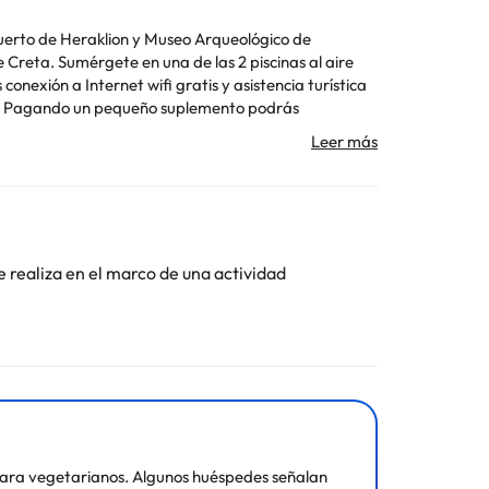
 Puerto de Heraklion y Museo Arqueológico de
onexión a Internet wifi gratis y asistencia turística
ción. Pagando un pequeño suplemento podrás
 sin asistencia gratuito. Acércate a uno de los 2
bida favorita en el bar o lounge o en el bar junto a
uiera de las 147 habitaciones con muebles diferentes,
conexión a Internet wifi gratis te mantendrá en
 con ducha está provisto de cabezal de ducha tipo
e realiza en el marco de una actividad
Toda la información de esta ficha está sujeta a
d para vegetarianos. Algunos huéspedes señalan