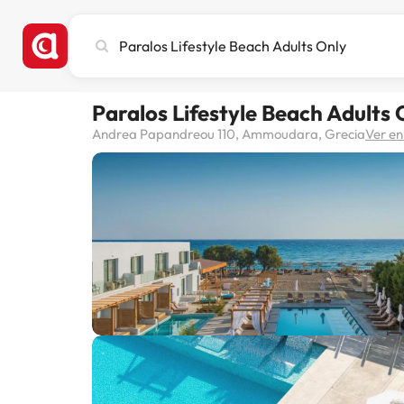
Busca
ciudad,
hotel
o
Paralos Lifestyle Beach Adults 
destino
Andrea Papandreou 110, Ammoudara, Grecia
Ver e