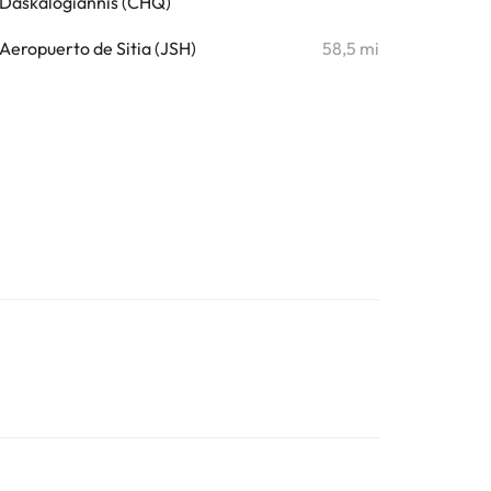
Daskalogiannis (CHQ)
Aeropuerto de Sitia (JSH)
58,5 mi