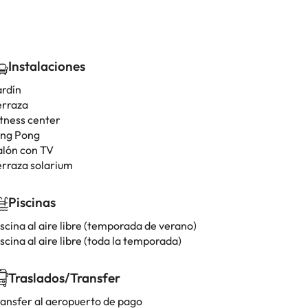
Instalaciones
ardín
erraza
itness center
ing Pong
alón con TV
erraza solarium
Piscinas
scina al aire libre (temporada de verano)
scina al aire libre (toda la temporada)
Traslados/Transfer
ransfer al aeropuerto de pago