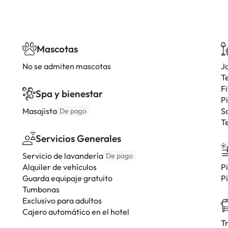
Mascotas
No se admiten mascotas
J
T
F
Spa y bienestar
P
Masajista
S
De pago
T
Servicios Generales
Servicio de lavandería
De pago
Alquiler de vehículos
Pi
Guarda equipaje gratuito
Pi
Tumbonas
Exclusivo para adultos
Cajero automático en el hotel
T