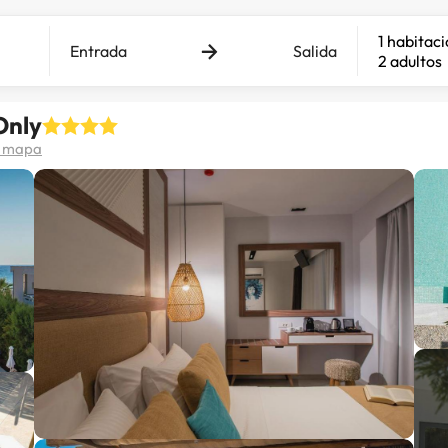
1 habitac
Entrada
Salida
2 adultos
Only
n mapa