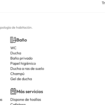
T
ipología de habitación.
Baño
WC
Ducha
Baño privado
Papel higiénico
Ducha a ras de suelo
Champú
Gel de ducha
Más servicios
as
Dispone de toallas
Cafetera