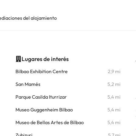
ediaciones del alojamiento
Lugares de interés
i
Bilbao Exhibition Centre
2,9 mi
i
San Mamés
5,2 mi
i
Parque Casilda Iturrizar
5,4 mi
i
Museo Guggenheim Bilbao
5,4 mi
i
Museo de Bellas Artes de Bilbao
5,4 mi
i
Zubizuri
5,7 mi