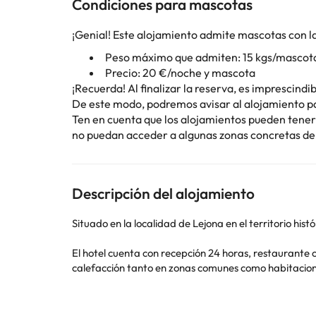
Condiciones para mascotas
¡Genial! Este alojamiento admite mascotas con la
Peso máximo que admiten: 15 kgs/mascot
Precio: 20 €/noche y mascota
¡Recuerda! Al finalizar la reserva, es imprescind
De este modo, podremos avisar al alojamiento par
Ten en cuenta que los alojamientos pueden tener
no puedan acceder a algunas zonas concretas del 
Descripción del alojamiento
Situado en la localidad de Lejona en el territorio hist
El hotel cuenta con recepción 24 horas, restaurante
calefacción tanto en zonas comunes como habitaciones
interior (de pago), además podrás alojarte con tu ma
Las habitaciones tienen mucha luz y presentan un dise