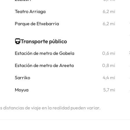
i
Teatro Arriaga
6,2 mi
i
Parque de Etxebarria
6,2 mi
Transporte público
Estación de metro de Gobela
0,6 mi
Estación de metro de Areeta
0,8 mi
Sarriko
4,4 mi
Moyua
5,7 mi
as distancias de viaje en la realidad pueden variar.