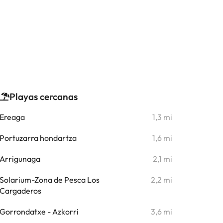
Playas cercanas
Ereaga
1,3 mi
Portuzarra hondartza
1,6 mi
Arrigunaga
2,1 mi
Solarium-Zona de Pesca Los
2,2 mi
Cargaderos
Gorrondatxe - Azkorri
3,6 mi