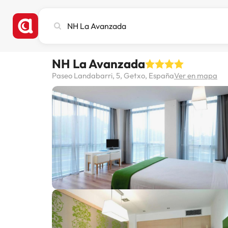
Busca
ciudad,
hotel
o
NH La Avanzada
destino
Paseo Landabarri, 5, Getxo, España
Ver en mapa