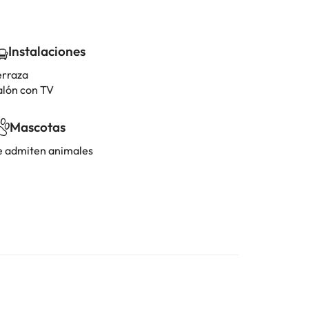
Instalaciones
erraza
alón con TV
Mascotas
e admiten animales