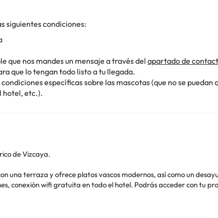
s siguientes condiciones:
a
ible que nos mandes un mensaje a través del
apartado de contac
a que lo tengan todo listo a tu llegada.
 condiciones específicas sobre las mascotas (que no se puedan 
hotel, etc.).
órico de Vizcaya.
 con una terraza y ofrece platos vascos modernos, así como un desay
, conexión wifi gratuita en todo el hotel. Podrás acceder con tu pro
scota :)
ño práctico y colorido, cuentan con suelo de madera, minibar, conexió