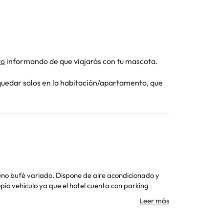
to
informando de que viajarás con tu mascota.
quedar solos en la habitación/apartamento, que
uno bufé variado. Dispone de aire acondicionado y
pio vehículo ya que el hotel cuenta con parking
n wifi, caja fuerte, televisión y un baño elegante