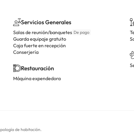
Servicios Generales
Salas de reunión/banquetes
T
De pago
Guarda equipaje gratuito
S
Caja fuerte en recepción
Conserjería
S
Restauración
Máquina expendedora
ipología de habitación.