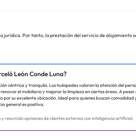
ente reformado con unas confortables instalaciones y ofrece un trato f
ar congresos, convenciones, reuniones de empresa, eventos sociales,
ía encontrará el lugar idóneo para reunirse y disfrutar de un buen ape
 podrá organizar todo tipo de eventos gracias a su capacidad, entre
tronomía tradicional leonesa, además de una amplia carta de vinos c
jurídica. Por tanto, la prestación del servicio de alojamiento s
 (abierto de las 20h a las 2h de la madrugada) donde relajarse y sab
o. Puedes consultar sus tarifas directamente en el establecimiento. 
contáctanos.
arceló León Conde Luna?
ón céntrica y tranquila. Los huéspedes valoran la atención del perso
enovar el mobiliario y mejorar la limpieza en ciertas áreas. A pesar
o por su excelente ubicación. Ideal para quienes buscan comodidad y 
ia general es positiva.
resumido opiniones de clientes externos con inteligencia artificial.