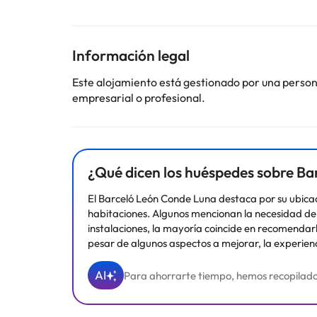
Abierto desde 1964, el
Hotel Conde Luna
está totalm
establecimiento es el marco ideal tanto para celebr
tranquilidad o de la buena gastronomía. En la cafeter
Información legal
El
Hotel Conde Luna
dispone de 8 salones en los que
tendrá la posibilidad de degustar lo mejor de la gas
Este alojamiento está gestionado por una persona 
día, no puede faltar un lugar como el Bar Americano
empresarial o profesional.
variada carta de cócteles y bebidas.
Algunos de los servicios detallados pueden ser de pag
cambios por parte del alojamiento. Si tienes dudas, 
¿Qué dicen los huéspedes sobre B
El Barceló León Conde Luna destaca por su ubicaci
habitaciones. Algunos mencionan la necesidad de r
instalaciones, la mayoría coincide en recomendarl
pesar de algunos aspectos a mejorar, la experienc
AI
Para ahorrarte tiempo, hemos recopilado y 