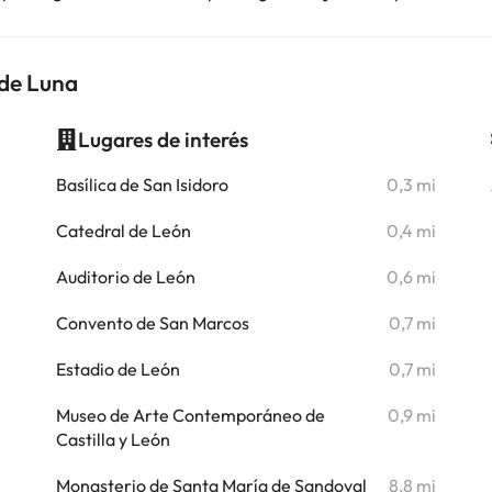
nde Luna
Lugares de interés
i
Basílica de San Isidoro
0,3 mi
Catedral de León
0,4 mi
i
Auditorio de León
0,6 mi
i
Convento de San Marcos
0,7 mi
i
Estadio de León
0,7 mi
i
Museo de Arte Contemporáneo de
0,9 mi
i
Castilla y León
i
Monasterio de Santa María de Sandoval
8,8 mi