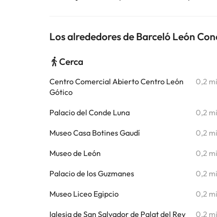
Los alrededores de Barceló León Co
Cerca
Centro Comercial Abierto Centro León
0,2 m
Gótico
Palacio del Conde Luna
0,2 m
Museo Casa Botines Gaudí
0,2 m
Museo de León
0,2 m
Palacio de los Guzmanes
0,2 m
Museo Liceo Egipcio
0,2 m
Iglesia de San Salvador de Palat del Rey
0,2 m