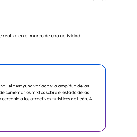
amiliar y un excelente servicio. Por todo ello, este
 como para disfrutar de una escapada, unos días de
ritivo o café, junto a las típicas tapas leonesas.
 10 y 300 personas. En el restaurante el Mesón
on denominación de origen. Y, para terminar bien el
e realiza en el marco de una actividad
orear las auténticas obras de arte que conforman la
Toda la información de esta ficha está sujeta a
nal, el desayuno variado y la amplitud de las
 de comentarios mixtos sobre el estado de las
cercanía a los atractivos turísticos de León. A