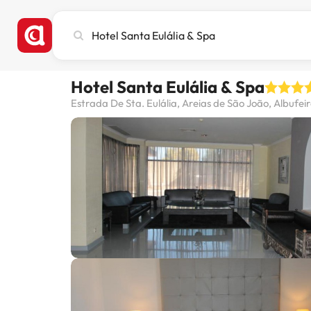
Busca
ciudad,
hotel
o
Hotel Santa Eulália & Spa
destino
Estrada De Sta. Eulália, Areias de São João, Albufei