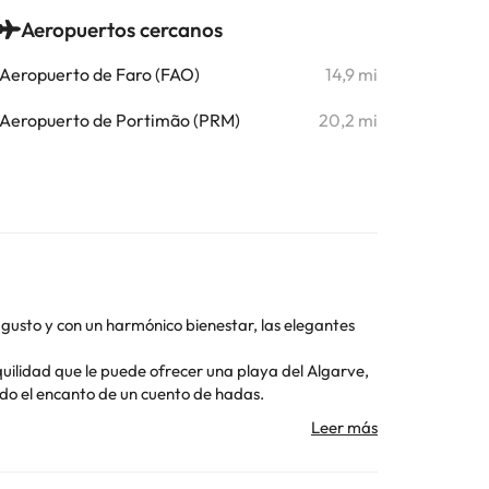
Aeropuertos cercanos
Aeropuerto de Faro (FAO)
14,9 mi
Aeropuerto de Portimão (PRM)
20,2 mi
 gusto y con un harmónico bienestar, las elegantes
quilidad que le puede ofrecer una playa del Algarve,
todo el encanto de un cuento de hadas.
Toda la información de esta ficha está sujeta a