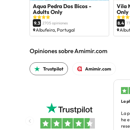
Aqua Pedra Dos Bicos -
Vila 
Adults Only
Only
9.3
8.4
2705 opiniones
77
Albufeira, Portugal
Albuf
Opiniones sobre Amimir.com
Trustpilot
Amimir.com
La p
he…
La p
he e
rese