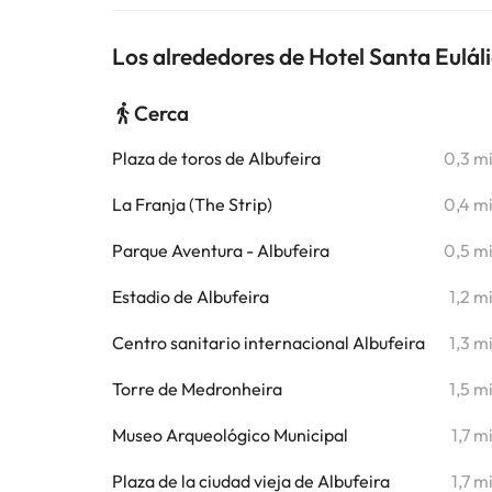
Los alrededores de Hotel Santa Eulál
Cerca
Plaza de toros de Albufeira
0,3 m
La Franja (The Strip)
0,4 m
Parque Aventura - Albufeira
0,5 m
Estadio de Albufeira
1,2 m
Centro sanitario internacional Albufeira
1,3 m
Torre de Medronheira
1,5 m
Museo Arqueológico Municipal
1,7 m
Plaza de la ciudad vieja de Albufeira
1,7 m