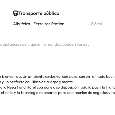
Transporte público
Albufeira - Ferreiras Station
2,6 mi
as distancias de viaje en la realidad pueden variar.
a bienvenida. Un ambiente exclusivo, con clase, con un refinado buen
ón y un perfecto equilibrio de cuerpo y mente.
ália Resort and Hotel Spa pone a su disposición toda la paz y la tran
, el estilo y la tecnología necesarias para una reunión de negocios y 
de la experiencia... Será un placer!
o. Puedes consultar sus tarifas directamente en el establecimiento. 