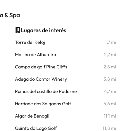
ia & Spa
Lugares de interés
i
Torre del Reloj
1,7 mi
i
Marina de Albufeira
2,7 mi
i
Campo de golf Pine Cliffs
2,8 mi
i
Adega do Cantor Winery
3,8 mi
i
Ruinas del castillo de Paderne
4,7 mi
i
Herdade dos Salgados Golf
5,6 mi
i
Algar de Benagil
11,1 mi
i
Quinta do Lago Golf
11,8 mi