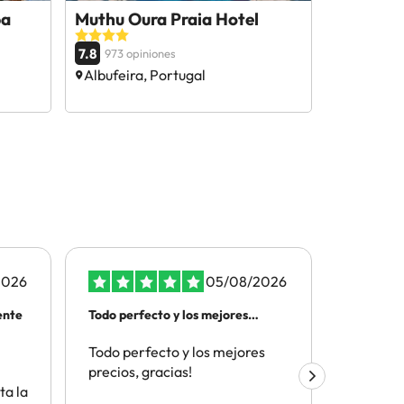
pa
Muthu Oura Praia Hotel
7.8
973 opiniones
Albufeira, Portugal
2026
05/08/2026
ente
Todo perfecto y los mejores
ATENCIO
precios
TELEFON
Todo perfecto y los mejores
Por la t
precios, gracias!
el depar
ta la
cliente y