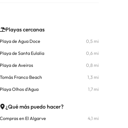
Playas cercanas
Playa de Agua Doce
0,5 mi
Playa de Santa Eulalia
0,6 mi
Playa de Aveiros
0,8 mi
Tomás Franco Beach
1,3 mi
Playa Olhos d'Agua
1,7 mi
¿Qué más puedo hacer?
Compras en El Algarve
4,1 mi