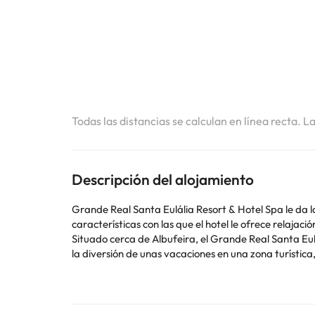
Todas las distancias se calculan en línea recta. L
Descripción del alojamiento
Grande Real Santa Eulália Resort & Hotel Spa le da l
características con las que el hotel le ofrece relajaci
Situado cerca de Albufeira, el Grande Real Santa Eul
la diversión de unas vacaciones en una zona turística
Sueñe, contemple, diviértase, enamórese y empápese 
Algunos de los servicios detallados pueden ser de pag