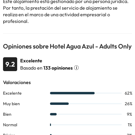
Este alojamiento está gestionado por una persona jurídica.
amenitites.
Por tanto, la prestación del servicio de alojamiento se
realiza en el marco de una actividad empresarial o
Reserva ya en el
Hotel Agua Azul - Adult Recommended 4*
y
profesional.
disfruta de unos días con tu pareja.
Opiniones sobre Hotel Agua Azul - Adults Only
Algunos de los servicios detallados pueden ser de pago. Puedes
consultar sus tarifas directamente en el establecimiento. Toda la
información de esta ficha está sujeta a cambios por parte del
Excelente
9.2
alojamiento. Si tienes dudas, contáctanos.
Basado en
133 opiniones