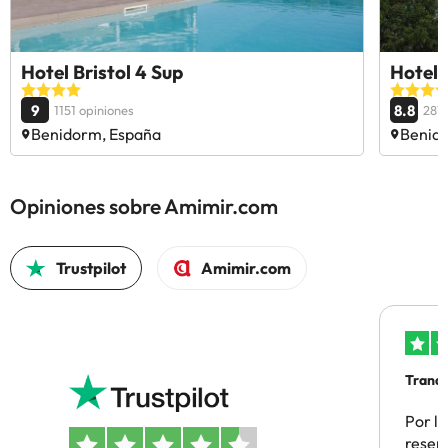
Hotel Bristol 4 Sup
Hotel 
9
8.8
1151 opiniones
2871
Benidorm, España
Benid
Opiniones sobre Amimir.com
Trustpilot
Amimir.com
Tranqu
Por la
reserv