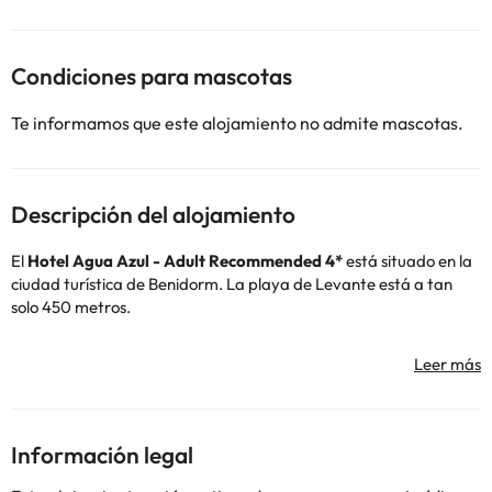
Condiciones para mascotas
Te informamos que este alojamiento no admite mascotas.
Descripción del alojamiento
El
Hotel Agua Azul - Adult Recommended 4*
está situado en la
ciudad turística de Benidorm. La playa de Levante está a tan
solo 450 metros.
El hotel cuenta con una nueva gestión y con una recepción 24
horas, para atenderte siempre que lo necesites, conexión wifi
gratuita, aire acondicionado y calefacción y un parking exterior
(de pago).
Las habitaciones disponen de aire acondicionado y calefacción,
Información legal
conexión wifi gratuita, televisión, teléfono, mesa-escritorio, caja
fuerte gratuita y un baño completo con ducha, secador de pelo y