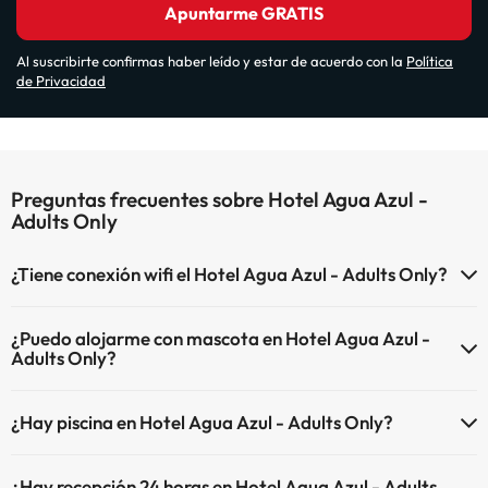
Apuntarme GRATIS
Al suscribirte confirmas haber leído y estar de acuerdo con la
Política
de Privacidad
Preguntas frecuentes sobre Hotel Agua Azul -
Adults Only
¿Tiene conexión wifi el Hotel Agua Azul - Adults Only?
El Hotel Agua Azul - Adults Only dispone de Wi-Fi.
¿Puedo alojarme con mascota en Hotel Agua Azul -
Adults Only?
En Hotel Agua Azul - Adults Only no se admiten mascotas.
¿Hay piscina en Hotel Agua Azul - Adults Only?
Sí, Hotel Agua Azul - Adults Only tiene piscina (este servicio puede
¿Hay recepción 24 horas en Hotel Agua Azul - Adults
ser de pago) Aquí tienes más info sobre la piscina y otras