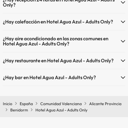
Only?
instalaciones.
Sí, Hotel Agua Azul - Adults Only tiene recepción 24 horas.
Piscina al aire libre (temporada de verano)
¿Hay calefacción en Hotel Agua Azul - Adults Only?
Sí, Hotel Agua Azul - Adults Only tiene calefacción en las zonas
¿Hay aire acondicionado en las zonas comunes en
comunes.
Hotel Agua Azul - Adults Only?
Sí, Hotel Agua Azul - Adults Only tiene aire acondicionado en las
¿Hay restaurante en Hotel Agua Azul - Adults Only?
zonas comunes.
Sí, Hotel Agua Azul - Adults Only tiene restaurante.
¿Hay bar en Hotel Agua Azul - Adults Only?
Sí, Hotel Agua Azul - Adults Only tiene bar.
Inicio
España
Comunidad Valenciana
Alicante Provincia
Benidorm
Hotel Agua Azul - Adults Only