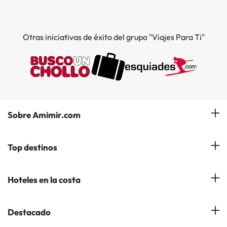
Otras iniciativas de éxito del grupo "Viajes Para Ti"
Sobre Amimir.com
¿Quiénes somos?
Top destinos
Opiniones de nuestros clientes
Hoteles en Salou
Hoteles en la costa
Gestionar mi reserva
Hoteles en Lloret de Mar
Blog de Amimir.com
Hoteles en la Costa Azahar
Destacado
Hoteles en Andorra la Vella