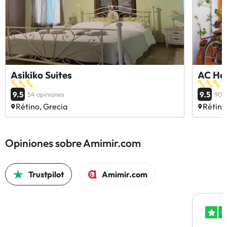
Asikiko Suites
AC Ho
9.5
9.5
54 opiniones
90 o
Rétino, Grecia
Rétino
Opiniones sobre Amimir.com
Trustpilot
Amimir.com