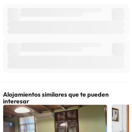
huéspedes a su llegada.. Minimum age: 16. Check in from: 13:30.
Check in to: 23:00. . Check out: 12:00. House Rule: Se admiten
niños. House Rule: No se aceptan mascotas. House Rule: Se
permite fumar.
Algunos de los servicios detallados pueden ser de pago. Puedes
consultar sus tarifas directamente en el establecimiento. Toda la
información de esta ficha está sujeta a cambios por parte del
alojamiento. Si tienes dudas, contáctanos.
Alojamientos similares que te pueden
interesar