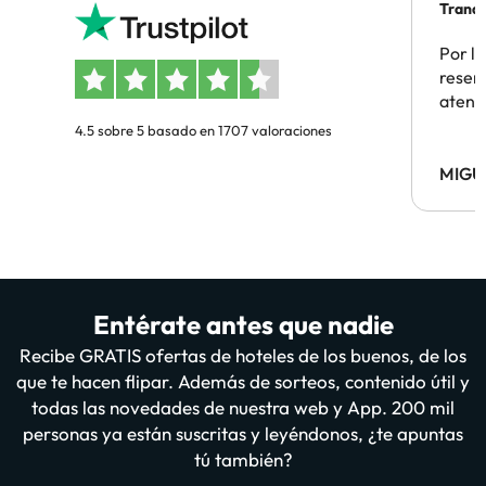
Tranqu
Por la
reserv
atenc
4.5 sobre 5 basado en 1707 valoraciones
MIGU
Entérate antes que nadie
Recibe GRATIS ofertas de hoteles de los buenos, de los
que te hacen flipar. Además de sorteos, contenido útil y
todas las novedades de nuestra web y App. 200 mil
personas ya están suscritas y leyéndonos, ¿te apuntas
tú también?