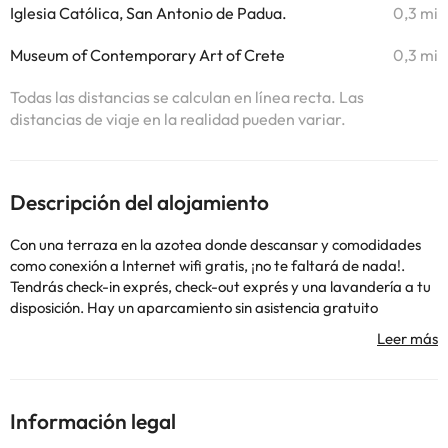
Iglesia Católica, San Antonio de Padua.
0,3 mi
Museum of Contemporary Art of Crete
0,3 mi
Todas las distancias se calculan en línea recta. Las
distancias de viaje en la realidad pueden variar.
Descripción del alojamiento
Con una terraza en la azotea donde descansar y comodidades
como conexión a Internet wifi gratis, ¡no te faltará de nada!.
Tendrás check-in exprés, check-out exprés y una lavandería a tu
disposición. Hay un aparcamiento sin asistencia gratuito
disponible..#Mandatory fees: Los siguientes cargos se pagan en
el alojamiento: Tasa municipal: 0.50 EUR por alojamiento y por
noche. Hemos incluido todos los cargos que nos ha proporcionado
el alojamiento. . Policies: De acuerdo con la normativa nacional,
este alojamiento no acepta pagos en efectivo que superen los
Información legal
500 EUR. Para más información, ponte en contacto con el