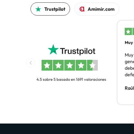
Trustpilot
Amimir.com
Muy 
gene
Muy 
gene
debe
deferencia
4.5 sobre 5 basado en 1691 valoraciones
yo q
años
Raú
hay 
rese
mism
vues