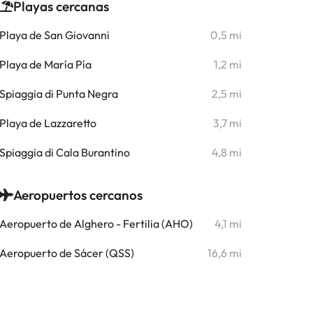
Playas cercanas
Playa de San Giovanni
0,5 mi
Playa de María Pía
1,2 mi
Spiaggia di Punta Negra
2,5 mi
Playa de Lazzaretto
3,7 mi
Spiaggia di Cala Burantino
4,8 mi
Aeropuertos cercanos
Aeropuerto de Alghero - Fertilia (AHO)
4,1 mi
Aeropuerto de Sácer (QSS)
16,6 mi