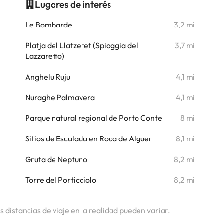
Lugares de interés
i
Le Bombarde
3,2 mi
Platja del Llatzeret (Spiaggia del
3,7 mi
i
Lazzaretto)
i
Anghelu Ruju
4,1 mi
i
Nuraghe Palmavera
4,1 mi
i
Parque natural regional de Porto Conte
8 mi
i
Sitios de Escalada en Roca de Alguer
8,1 mi
i
Gruta de Neptuno
8,2 mi
Torre del Porticciolo
8,2 mi
as distancias de viaje en la realidad pueden variar.