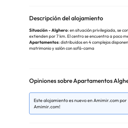
Descripción del alojamiento
Situación - Alghero
: en situación privilegiada, se 
extienden por 7 km. El centro se encuentra a poco 
Apartamentos
: distribuidos en 4 complejos dispone
matrimonio y salón con sofá-cama
Servicios
: recepción (09:30 - 12:30 y 16:00 - 18:00), 
Distancias
: del mar – a 20/100mts playa de arena ;
farmacia).
Opiniones sobre Apartamentos Alghe
Algunos de los servicios detallados pueden ser de pag
cambios por parte del alojamiento. Si tienes dudas, 
Este alojamiento es nuevo en Amimir.com por l
Amimir.com!