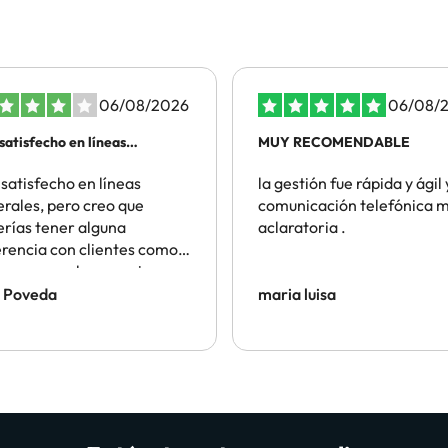
06/08/2026
06/08/
satisfecho en líneas
MUY RECOMENDABLE
rales
satisfecho en líneas
la gestión fue rápida y ágil 
rales, pero creo que
comunicación telefónica 
rías tener alguna
aclaratoria .
 con clientes como
ue reservo hace varios
 con vosotros, de hecho,
l Poveda
maria luisa
familiares o amigos que
rvan el mismo Hotel en las
as fechas, a través
tra, por indicación mía