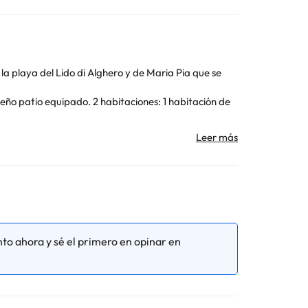
la playa del Lido di Alghero y de Maria Pia que se
ueño patio equipado. 2 habitaciones: 1 habitación de
ares, restaurantes, supermercado, parada bus,
Toda la información de esta ficha está sujeta a
to ahora y sé el primero en opinar en