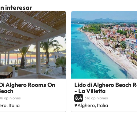
n interesar
 Di Alghero Rooms On
Lido di Alghero Beach R
Beach
- La Villetta
8.4
6 opiniones
316 opiniones
ro, Italia
Alghero, Italia