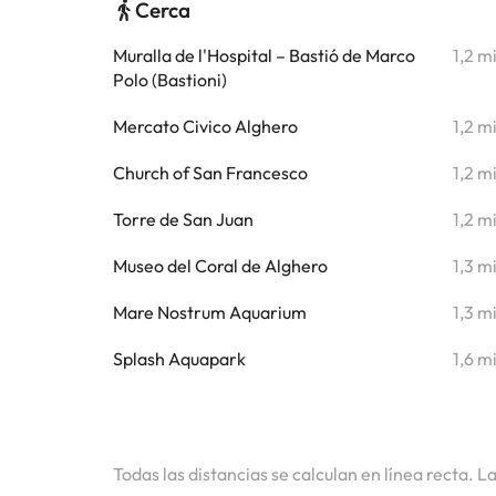
Cerca
Muralla de l'Hospital – Bastió de Marco
1,2 m
Polo (Bastioni)
Mercato Civico Alghero
1,2 m
Church of San Francesco
1,2 m
Torre de San Juan
1,2 m
Museo del Coral de Alghero
1,3 m
Mare Nostrum Aquarium
1,3 m
Splash Aquapark
1,6 m
Todas las distancias se calculan en línea recta. L