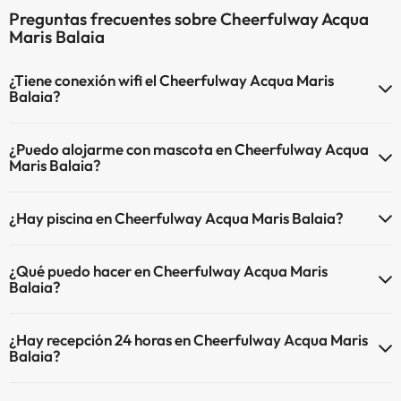
Preguntas frecuentes sobre Cheerfulway Acqua
Maris Balaia
¿Tiene conexión wifi el Cheerfulway Acqua Maris
Balaia?
El Cheerfulway Acqua Maris Balaia dispone de Wi-Fi.
¿Puedo alojarme con mascota en Cheerfulway Acqua
Maris Balaia?
En Cheerfulway Acqua Maris Balaia no se admiten mascotas.
¿Hay piscina en Cheerfulway Acqua Maris Balaia?
Sí, Cheerfulway Acqua Maris Balaia tiene piscina (este servicio
¿Qué puedo hacer en Cheerfulway Acqua Maris
puede ser de pago) Aquí tienes más info sobre la piscina y otras
Balaia?
instalaciones.
El Cheerfulway Acqua Maris Balaia dispone de las siguientes
Piscina Infantil (temporada verano).
¿Hay recepción 24 horas en Cheerfulway Acqua Maris
actividades (algunas pueden ser de pago).
Balaia?
Spa de pago
Sí, Cheerfulway Acqua Maris Balaia tiene recepción 24 horas.