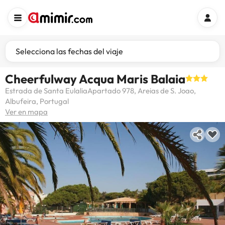
Selecciona las fechas del viaje
Cheerfulway Acqua Maris Balaia
Estrada de Santa EulaliaApartado 978, Areias de S. Joao,
Albufeira, Portugal
Ver en mapa