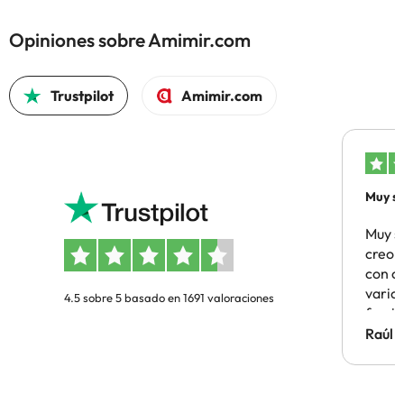
Opiniones sobre Amimir.com
Trustpilot
Amimir.com
Muy sa
Muy s
creo 
con c
vario
4.5 sobre 5 basado en 1691 valoraciones
famil
Hotel 
Raúl 
vuestr