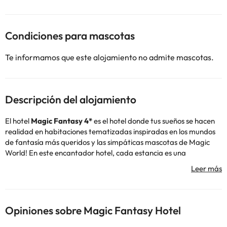
Condiciones para mascotas
Te informamos que este alojamiento no admite mascotas.
Descripción del alojamiento
El hotel
Magic Fantasy 4*
es el hotel donde tus sueños se hacen
realidad en habitaciones tematizadas inspiradas en los mundos
de fantasía más queridos y las simpáticas mascotas de Magic
World! En este encantador hotel, cada estancia es una
experiencia única que te transporta a los mundos de fantasía
que siempre has imaginado: magos, princesas, piratas, sirenas...
El hotel dispone de 9 plantas y, cada una de ellas, está
tematizada acorde a las habitaciones de dicha planta: las
sirenas, unicornios, piratas y magia te invadirán. Las
Opiniones sobre Magic Fantasy Hotel
instalaciones de magic Fantasy cuentan con 2 buffets, un mini