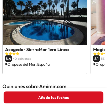
Acogedor SierraMar 1era Línea
Magic
8.4
8.1
40 opiniones
553 
Oropesa del Mar, España
Oropes
Opiniones sobre Amimir.com
Añade tus fechas
Trustpilot
Amimir.com