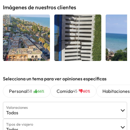
Imágenes de nuestros clientes
Ver todas
Ver todas
Ver 
Selecciona un tema para ver opiniones específicas
Personal
Comida
Habitaciones
58
45
66%
60%
Valoraciones
Todos
Tipos de viajero
Todos