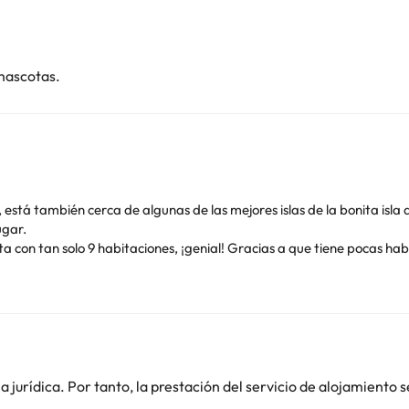
mascotas.
 está también cerca de algunas de las mejores islas de la bonita isla d
ugar.
 con tan solo 9 habitaciones, ¡genial! Gracias a que tiene pocas hab
ita en zonas comunes, calefacción y aire acondicionado, ascensor pa
perfectas para unos días de desconexión y descanso en Menorca. En 
, escritorio, y armario. Además, el cuarto de baño tiene ducha o bañe
ejor manera posible, te servirán un delicioso desayuno tipo buffet co
 a alquilar bicicletas o un coche, además de darte información turís
jurídica. Por tanto, la prestación del servicio de alojamiento s