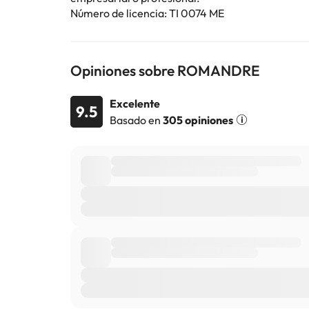
Reserva ya en el
Hotel Romandre Boutique 3*
para
Número de licencia: TI 0074 ME
Algunos de los servicios detallados pueden ser de pag
cambios por parte del alojamiento. Si tienes dudas, 
Opiniones sobre ROMANDRE
Excelente
9.5
Basado en
305 opiniones