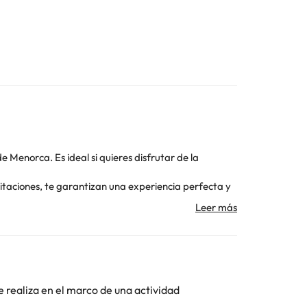
e Menorca. Es ideal si quieres disfrutar de la
itaciones, te garantizan una experiencia perfecta y
ra llegar cómodamente a tu habitación, y guarda
ellas encontrarás una o dos camas, aire
ra, amenities y secador de pelo.
n una selección de deliciosos productos.
tica de la zona para que no te pierdas nada
e realiza en el marco de una actividad