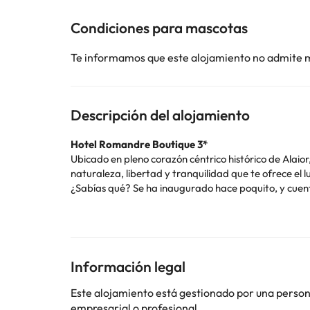
Condiciones para mascotas
Te informamos que este alojamiento no admite 
Descripción del alojamiento
Hotel Romandre Boutique 3*
Ubicado en pleno corazón céntrico histórico de Alaior,
naturaleza, libertad y tranquilidad que te ofrece el l
¿Sabías qué? Se ha inaugurado hace poquito, y cuenta
detallista.
Entre sus servicios encontrarás conexión wifi gratu
equipaje para tus maletas.
Todas sus habitaciones son cómodas y acogedoras, y 
acondicionado, conexión wifi, televisión, calefacción
Información legal
En su restaurante, y para que empieces el día de la m
Si lo necesitas, durante tu estancia te pueden ayudar
Este alojamiento está gestionado por una persona 
importante.
empresarial o profesional.