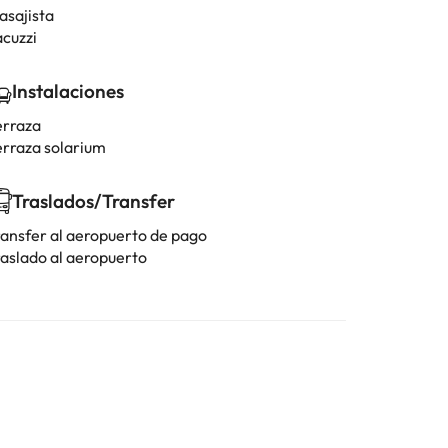
asajista
acuzzi
Instalaciones
erraza
erraza solarium
Traslados/Transfer
ransfer al aeropuerto de pago
raslado al aeropuerto