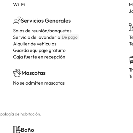
Wi-Fi
M
J
Servicios Generales
Salas de reunión/banquetes
Servicio de lavandería
T
De pago
Alquiler de vehículos
T
Guarda equipaje gratuito
Caja fuerte en recepción
T
Mascotas
T
No se admiten mascotas
ipología de habitación.
Baño