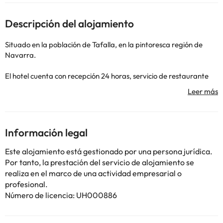
Descripción del alojamiento
Situado en la población de Tafalla, en la pintoresca región de
Navarra.
El hotel cuenta con recepción 24 horas, servicio de restaurante
donde podrás degustar los platos más típicos, parking interior
(de pago), conexión wifi gratuita en todo el hotel, aire
acondicionado y calefacción tanto en zonas comunes como
habitaciones. Además podrás tomar un refresco o café en su
cafetería.
Información legal
Si te gustaría alojarte con tu mascota, ¡consúltenos!
Este alojamiento está gestionado por una persona jurídica.
Por tanto, la prestación del servicio de alojamiento se
Las habitaciones cuentan caja fuerte gratuita, televisión,
realiza en el marco de una actividad empresarial o
conexión wifi, ventana y baño completo con ducha o bañera y
profesional.
secador de pelo.
Número de licencia: UH000886
A tan solo 35 km del aeropuerto de Pamplona, además gracias a
su ubicación podrás visitar el Palacio de Marques de Feria a tan