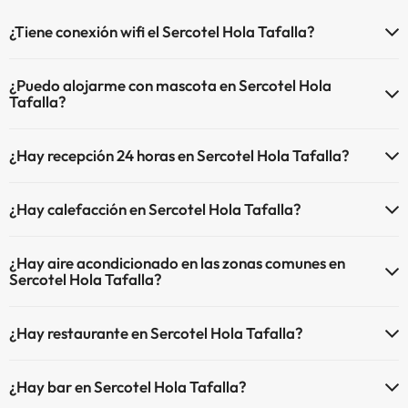
¿Tiene conexión wifi el Sercotel Hola Tafalla?
El Sercotel Hola Tafalla dispone de Wi-Fi.
¿Puedo alojarme con mascota en Sercotel Hola
Tafalla?
En Sercotel Hola Tafalla se admiten mascotas (previa petición y de
¿Hay recepción 24 horas en Sercotel Hola Tafalla?
pago directo en hotel). Consulta las condiciones.
Sí, Sercotel Hola Tafalla tiene recepción 24 horas.
¿Hay calefacción en Sercotel Hola Tafalla?
Sí, Sercotel Hola Tafalla tiene calefacción en las zonas comunes.
¿Hay aire acondicionado en las zonas comunes en
Sercotel Hola Tafalla?
Sí, Sercotel Hola Tafalla tiene aire acondicionado en las zonas
¿Hay restaurante en Sercotel Hola Tafalla?
comunes.
Sí, Sercotel Hola Tafalla tiene restaurante.
¿Hay bar en Sercotel Hola Tafalla?