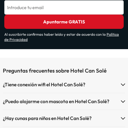
Introduce tu email
Apuntarme GRATIS
Al suscribirte confirmas haber leído y estar de acuerdo con la
Política
de Privacidad
Preguntas frecuentes sobre Hotel Can Solé
¿Tiene conexión wifi el Hotel Can Solé?
El Hotel Can Solé dispone de Wi-Fi.
¿Puedo alojarme con mascota en Hotel Can Solé?
En Hotel Can Solé se admiten mascotas (previa petición y de pago
¿Hay cunas para niños en Hotel Can Solé?
directo en hotel). Consulta las condiciones.