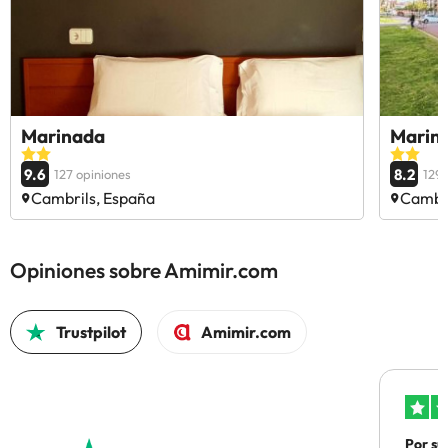
Marinada
Marin
9.6
8.2
127 opiniones
1292
Cambrils, España
Cambri
Opiniones sobre Amimir.com
Trustpilot
Amimir.com
Por su