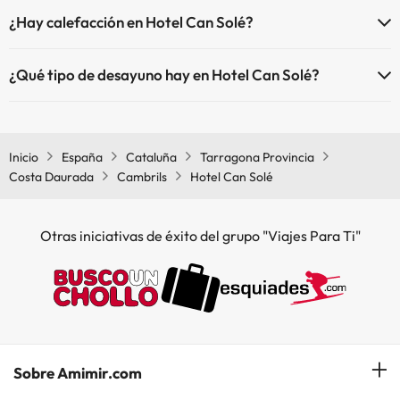
El Hotel Can Solé dispone de cunas de pago directo en hotel
¿Hay calefacción en Hotel Can Solé?
(solicítalo antes de iniciar tu viaje).
Sí, Hotel Can Solé tiene calefacción en las zonas comunes.
¿Qué tipo de desayuno hay en Hotel Can Solé?
Si te alojas en Hotel Can Solé podrás disfrutar de un desayuno tipo
buffet.
Inicio
España
Cataluña
Tarragona Provincia
Costa Daurada
Cambrils
Hotel Can Solé
Otras iniciativas de éxito del grupo "Viajes Para Ti"
Sobre Amimir.com