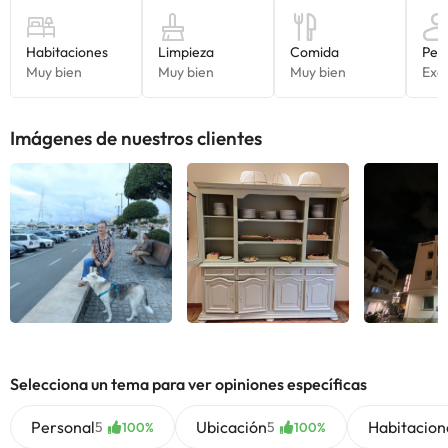
Imágenes de nuestros clientes
Ver todas
Ver todas
Ver 
Selecciona un tema para ver opiniones específicas
Personal
Ubicación
Habitacion
5
5
100%
100%