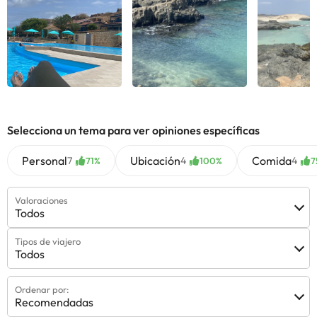
Selecciona un tema para ver opiniones específicas
Personal
Ubicación
Comida
7
4
4
71%
100%
7
Valoraciones
Todos
Tipos de viajero
Todos
Ordenar por:
Recomendadas