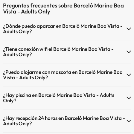
Preguntas frecuentes sobre Barceló Marine Boa
Vista - Adults Only
¿Dónde puedo aparcar en Barceló Marine Boa Vista -
Adults Only?
Si te alojas en Barceló Marine Boa Vista - Adults Only tienes estas
¿Tiene conexión wifi el Barceló Marine Boa Vista -
posibilidades de aparcamiento (bajo disponibilidad):
Adults Only?
Parking exterior
El Barceló Marine Boa Vista - Adults Only dispone de Wi-Fi.
¿Puedo alojarme con mascota en Barceló Marine Boa
Vista - Adults Only?
En Barceló Marine Boa Vista - Adults Only no se admiten mascotas.
¿Hay piscina en Barceló Marine Boa Vista - Adults
Only?
Sí, Barceló Marine Boa Vista - Adults Only tiene piscina (este servicio
¿Hay recepción 24 horas en Barceló Marine Boa Vista -
puede ser de pago) Aquí tienes más info sobre la piscina y otras
Adults Only?
instalaciones.