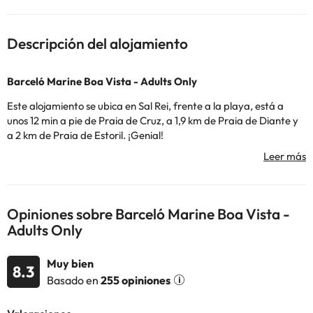
Descripción del alojamiento
Barceló Marine Boa Vista - Adults Only
Este alojamiento se ubica en Sal Rei, frente a la playa, está a
unos 12 min a pie de Praia de Cruz, a 1,9 km de Praia de Diante y
a 2 km de Praia de Estoril. ¡Genial!
El hotel dispone de una variedad de servicios para que tu
estancia sea comoda: cuenta con recepción 24 horas para que
puedas estar atendido en todo momento, un delicioso servicio de
desayuno, comida y cena.
Opiniones sobre Barceló Marine Boa Vista -
También cuenta con un parking y piscina para que puedas
Adults Only
relajarte mientras disfrutas bajo el sol.
Sus habitaciones disponen de TV, aire acondicionado, caja fuerte
Muy bien
8.3
y de un baño completo con ducha o bañera y secador de pelo.
Basado en
255 opiniones
¡No esperes más para disfrutar de unas vacaciones únicas en el
Barceló Marine Boa Vista - Adults Only
!