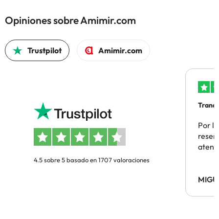
Opiniones sobre Amimir.com
Trustpilot
Amimir.com
Tranqu
Por la
reserv
atenc
4.5 sobre 5 basado en 1707 valoraciones
MIGU