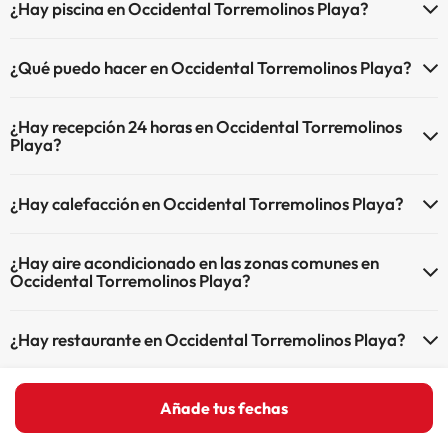
¿Hay piscina en Occidental Torremolinos Playa?
Sí, Occidental Torremolinos Playa tiene piscina (este servicio puede
¿Qué puedo hacer en Occidental Torremolinos Playa?
ser de pago) Aquí tienes más info sobre la piscina y otras
instalaciones.
El Occidental Torremolinos Playa dispone de las siguientes
¿Hay recepción 24 horas en Occidental Torremolinos
actividades (algunas pueden ser de pago).
Piscina al aire libre (temporada de verano)
Playa?
Piscina al aire libre (toda la temporada)
Masajista
Sí, Occidental Torremolinos Playa tiene recepción 24 horas.
¿Hay calefacción en Occidental Torremolinos Playa?
Sí, Occidental Torremolinos Playa tiene calefacción en las zonas
¿Hay aire acondicionado en las zonas comunes en
comunes.
Occidental Torremolinos Playa?
Sí, Occidental Torremolinos Playa tiene aire acondicionado en las
¿Hay restaurante en Occidental Torremolinos Playa?
zonas comunes.
Sí, Occidental Torremolinos Playa tiene restaurante.
Añade tus fechas
Inicio
España
Andalucía
Málaga Provincia