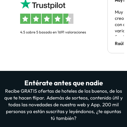
Muy sa
Muy s
creo 
con c
vario
4.5 sobre 5 basado en 1691 valoraciones
famil
Hotel 
Raúl 
vuestr
Entérate antes que nadie
Recibe GRATIS ofertas de hoteles de los buenos, de los
que te hacen flipar. Además de sorteos, contenido útil y
todas las novedades de nuestra web y App. 200 mil
personas ya están suscritas y leyéndonos, ¿te apuntas
tú también?