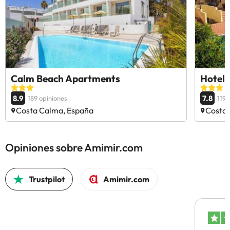
Calm Beach Apartments
Hotel 
8.9
7.8
189 opiniones
119 
Costa Calma, España
Costa 
Opiniones sobre Amimir.com
Trustpilot
Amimir.com