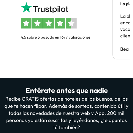
La pla
La pl
encon
vacaci
clien
4.5 sobre 5 basado en 1677 valoraciones
probl
antes.
Bea
Entérate antes que nadie
Recibe GRATIS ofertas de hoteles de los buenos, de los
que te hacen flipar. Además de sorteos, contenido útil y
todas las novedades de nuestra web y App. 200 mil
personas ya están suscritas y leyéndonos, ¿te apuntas
tú también?