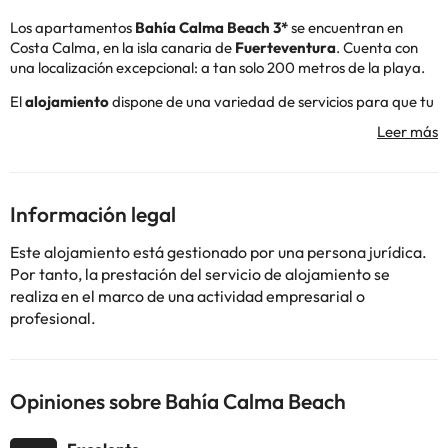
Los apartamentos
Bahía Calma Beach 3*
se encuentran en
Costa Calma, en la isla canaria de
Fuerteventura
. Cuenta con
una localización excepcional:
a tan solo 200 metros de la playa.
El
alojamiento
dispone de una variedad de servicios para que tu
estancia sea cómoda: piscina exterior para relajarte, terraza,
zonas ajardinadas, wifi gratis, bar en la piscina, parking exterior
gratuito, etc.
Sus
apartamentos
y estudios disponen de balcón o terraza,
Información legal
televisión, teléfono, zona de cocina equipada, caja fuerte (de
pago) y de un baño completo con ducha y secador de pelo.
Este alojamiento está gestionado por una persona jurídica.
Muchos de los apartamentos fueron renovados en al año 2022.
Por tanto, la prestación del servicio de alojamiento se
¡No esperes más para disfrutar de unas vacaciones únicas en los
realiza en el marco de una actividad empresarial o
Bahía Calma Beach
!
profesional.
Algunos de los servicios detallados pueden ser de pago. Puedes
consultar sus tarifas directamente en el establecimiento. Toda la
Opiniones sobre Bahía Calma Beach
información de esta ficha está sujeta a cambios por parte del
alojamiento. Si tienes dudas, contáctanos.