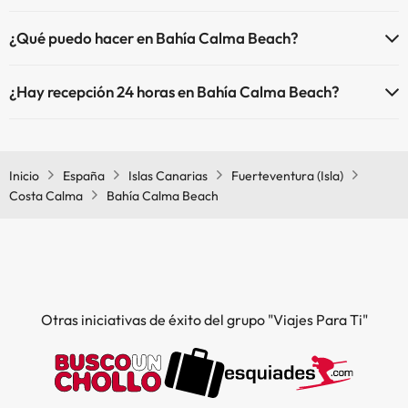
Sí, Bahía Calma Beach tiene piscina (este servicio puede ser de
¿Qué puedo hacer en Bahía Calma Beach?
pago) Aquí tienes más info sobre la piscina y otras instalaciones.
El Bahía Calma Beach dispone de las siguientes actividades (algunas
Piscina al aire libre (temporada de verano)
¿Hay recepción 24 horas en Bahía Calma Beach?
pueden ser de pago).
Piscina al aire libre (toda la temporada)
Sí, Bahía Calma Beach tiene recepción 24 horas.
Masajista
Inicio
España
Islas Canarias
Fuerteventura (Isla)
Costa Calma
Bahía Calma Beach
Otras iniciativas de éxito del grupo "Viajes Para Ti"