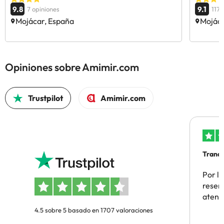
9.8
9.1
7 opiniones
1174
Mojácar, España
Mojáca
Opiniones sobre Amimir.com
Trustpilot
Amimir.com
Tranqu
Por la
reserv
atenc
4.5 sobre 5 basado en 1707 valoraciones