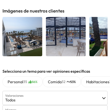
Imágenes de nuestros clientes
Ver todas
Ver todas
Ver 
Selecciona un tema para ver opiniones específicas
Personal
Comida
Habitaciones
35
32
86%
53%
Valoraciones
Todos
Idiomas