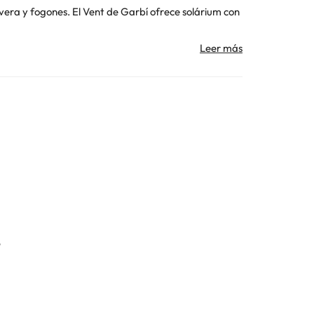
ra y fogones. El Vent de Garbí ofrece solárium con
 50 minutos en coche de Girona. Hay aparcamiento
e les será devuelto a final de la estancia, previa
mento de 20€
y deberéis llamar al teléfono que
Toda la información de esta ficha está sujeta a