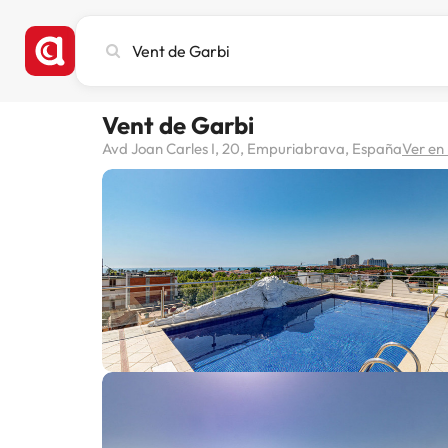
Busca
ciudad,
hotel
o
Vent de Garbi
destino
Avd Joan Carles I, 20, Empuriabrava, España
Ver e