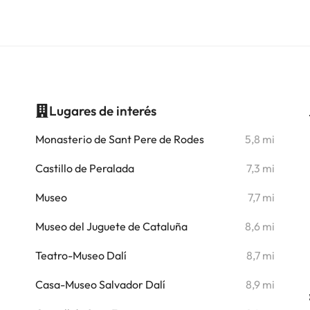
Lugares de interés
i
Monasterio de Sant Pere de Rodes
5,8 mi
i
Castillo de Peralada
7,3 mi
i
Museo
7,7 mi
Museo del Juguete de Cataluña
8,6 mi
i
Teatro-Museo Dalí
8,7 mi
i
Casa-Museo Salvador Dalí
8,9 mi
i