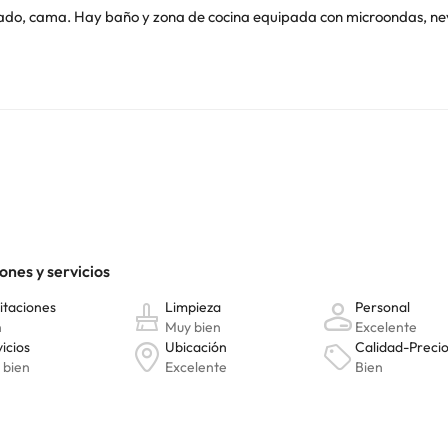
ado, cama. Hay baño y zona de cocina equipada con microondas, neve
s ruinas griegas de Empúries, a 20 minutos en coche de Figueres y a
en metálico
a la llegada. Se pide como garantía de posibles daños,y s
n caso de llegar más tarde los apartamentos
os cobrarán un suple
ponibilidad):
+5€ por día y vehículo.
o. Puedes consultar sus tarifas directamente en el establecimiento. 
contáctanos.