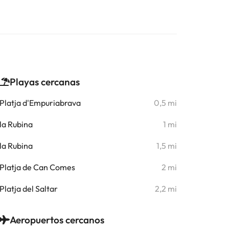
Playas cercanas
Platja d'Empuriabrava
0,5 mi
la Rubina
1 mi
la Rubina
1,5 mi
Platja de Can Comes
2 mi
Platja del Saltar
2,2 mi
Aeropuertos cercanos