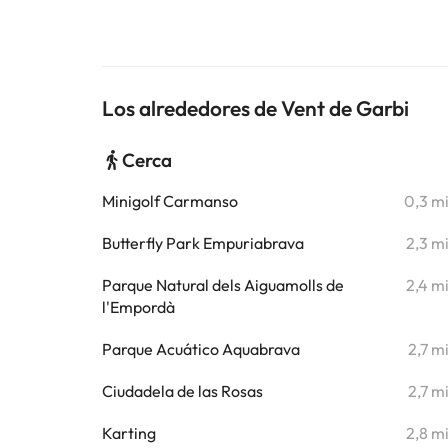
Los alrededores de Vent de Garbi
Cerca
Minigolf Carmanso
0,3 m
Butterfly Park Empuriabrava
2,3 m
Parque Natural dels Aiguamolls de
2,4 m
l'Empordà
Parque Acuático Aquabrava
2,7 m
Ciudadela de las Rosas
2,7 m
Karting
2,8 m