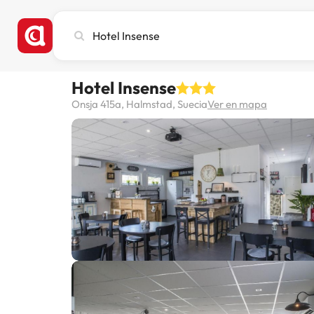
Busca
ciudad,
hotel
o
Hotel Insense
destino
Onsja 415a, Halmstad, Suecia
Ver en mapa