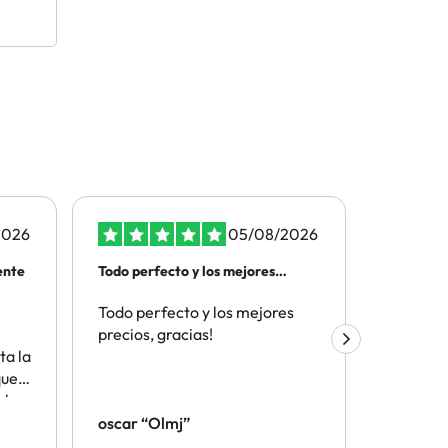
2026
05/08/2026
ente
Todo perfecto y los mejores
ATENCIO
precios
TELEFON
Todo perfecto y los mejores
Por la t
precios, gracias!
el depar
ta la
cliente y
que
aceptaci
e ha
telefono
 me
oscar “Olmj”
IVAN
te.