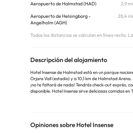
Aeropuerto de Halmstad (HAD)
2,9 m
Aeropuerto de Helsingborg -
28,4 m
Angelholm (AGH)
Todas las distancias se calculan en línea recta. L
Descripción del alojamiento
Hotel Insense de Halmstad está en un parque nacional, a solo 10 minuto
Orjans Vall (estadio) y a 10,1 km de Halmstad Arena
¡no te faltará de nada! Tendrás check-out exprés, co
disponible. Hotel Insense sirve deliciosas comidas e
ofrece entre semana de 6:30 a 9:00, mientras que el 
habitaciones con aire acondicionado y televisión de 
programa favorito en el televisor con canales digital
comodidades, se incluyen escritorio y hervidor eléctri
Opiniones sobre Hotel Insense