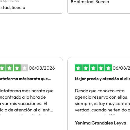
5 opiniones
Halmstad, Suecia
stad, Suecia
06/08/2026
06/08/
lataforma más barata que
Mejor precio y atención al cli
lataforma más barata que
Desde que conozco esta
ncontrado a la hora de
agencia reservo con ellos
rvar mis vacaciones. El
siempre, estoy muy conten
icio de atención al cliente
verdad, cuando he tenido 
iona muy bien. Cualquier
contactar por teléfono qu
blema intentan
sido en escasas ocasiones
Yenima Grandales Leyva
cionarlo cuanto antes. Sin
han atendido perfectamen