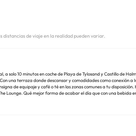
i
i
as distancias de viaje en la realidad pueden variar.
s en coche de Playa de Tylosand y Castillo de Halmstad. Además, este hotel se encuentra a 9
. Con una terraza donde descansar y comodidades como conexión a Inte
nsigna de equipaje y café o té en las zonas comunes a tu disposición.
n The Lounge. Qué mejor forma de acabar el día que con una bebida en 
horario de sábados y domingos es de 7:00 a 10:00. Te sentirás como 
pantalla plana. La conexión a Internet wifi gratis te mantendrá en co
es. El baño privado con ducha está provisto de artículos de higiene pe
co, además de un servicio de limpieza disponible todos los días.