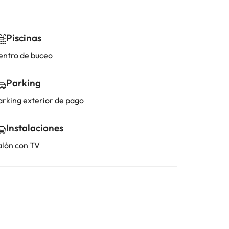
Piscinas
entro de buceo
Parking
arking exterior de pago
Instalaciones
alón con TV