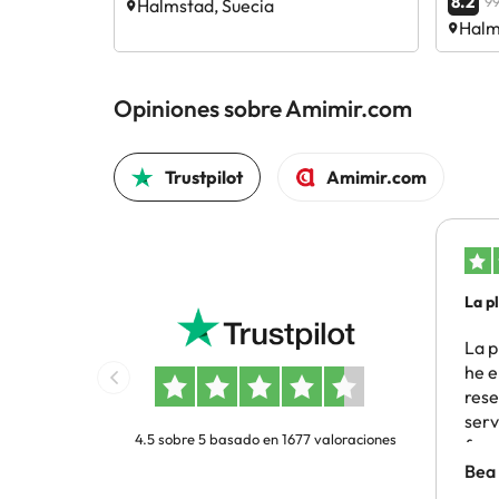
8.2
99
Halmstad, Suecia
Halm
Opiniones sobre Amimir.com
Trustpilot
Amimir.com
La p
he…
La p
he e
rese
serv
4.5 sobre 5 basado en 1677 valoraciones
func
pro
Bea
solu