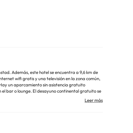
,6 km de
rnet wifi gratis y una televisión en la zona común,
 Hay un aparcamiento sin asistencia gratuito
el bar o lounge. El desayuno continental gratuito se
en tu propia casa en cualquiera de las 6
ntacto con los tuyos; también podrás ver tu
rsonal gratuitos y secadores de pelo. Entre las