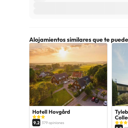
Alojamientos similares que te puede
Hotell Hovgård
Tyleb
Colle
9.2
379 opiniones