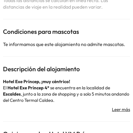
Todas las distancias se calculan en línea recta. Las
distancias de viaje en la realidad pueden variar.
Condiciones para mascotas
Te informamos que este alojamiento no admite mascotas.
Descripción del alojamiento
Hotel Exe Príncep, ¡muy céntrico!
El
Hotel Exe Príncep 4*
se encuentra en la localidad de
Escaldes
,
junto a la zona de shopping y a solo 5 minutos andando
del Centro Termal Caldea.
Este
alojamiento
de decoración moderna, es perfecto para una
escapada en pareja. En su restaurante ofrecen completos
desayunos de tipo buffet: perfectos para empezar el día con
energía.