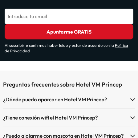
Introduce tu email
Apuntarme GRATIS
Al suscribirte confirmas haber leído y estar de acuerdo con la
Política
de Privacidad
Preguntas frecuentes sobre Hotel VM Príncep
¿Dónde puedo aparcar en Hotel VM Príncep?
Si te alojas en Hotel VM Príncep tienes estas posibilidades de
¿Tiene conexión wifi el Hotel VM Príncep?
aparcamiento (bajo disponibilidad):
El Hotel VM Príncep dispone de Wi-Fi.
Hay zonas de aparcamiento (públicas o privadas) cerca del
¿Puedo alojarme con mascota en Hotel VM Príncep?
alojamiento. Pueden ser de pago.