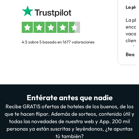
La pla
La pl
encon
vacaci
clien
4.5 sobre 5 basado en 1677 valoraciones
probl
antes.
Bea
Entérate antes que nadie
Recibe GRATIS ofertas de hoteles de los buenos, de los
que te hacen flipar. Además de sorteos, contenido útil y
todas las novedades de nuestra web y App. 200 mil
personas ya están suscritas y leyéndonos, ¿te apuntas
tú también?