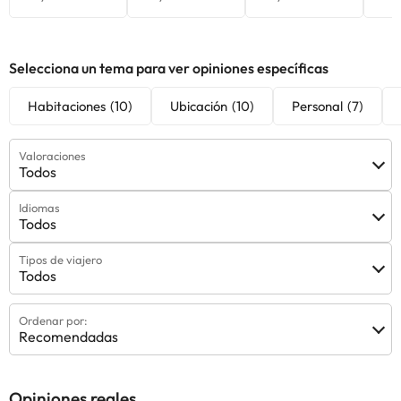
Selecciona un tema para ver opiniones específicas
Algunos de los servicios detallados pueden ser de pago. Puedes
Habitaciones
(10)
Ubicación
(10)
Personal
(7)
consultar sus tarifas directamente en el establecimiento. Toda la
información de esta ficha está sujeta a cambios por parte del
alojamiento. Si tienes dudas, contáctanos.
Valoraciones
Todos
Idiomas
Todos
Tipos de viajero
Todos
Ordenar por:
Recomendadas
Opiniones reales