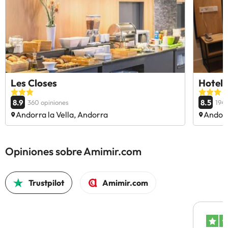
Les Closes
Hotel
8.9
8.5
360 opiniones
1946
Andorra la Vella, Andorra
Andorr
Opiniones sobre Amimir.com
Trustpilot
Amimir.com