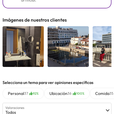
artificial.
Imágenes de nuestros clientes
Ver todas
Ver todas
Ver 
Selecciona un tema para ver opiniones específicas
Personal
Ubicación
Comida
37
36
35
92%
100%
Valoraciones
Todos