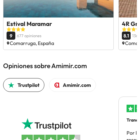
Estival Maramar
4R Gr
9
8.1
677 opiniones
1361
Comarruga, España
Comar
Opiniones sobre Amimir.com
Trustpilot
Amimir.com
Tranqu
Por la
reserv