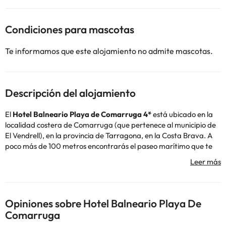
Condiciones para mascotas
Te informamos que este alojamiento no admite mascotas.
Descripción del alojamiento
El
Hotel Balneario Playa de Comarruga 4*
está ubicado en la
localidad costera de Comarruga (que pertenece al municipio de
El Vendrell), en la provincia de Tarragona, en la Costa Brava. A
poco más de 100 metros encontrarás el paseo marítimo que te
dará acceso a la playa.
El
alojamiento
cuenta con recepción 24 horas, aire
acondicionado, calefacción, conexión Wi-Fi, parking interior de
pago, terraza con algunas tumbonas y piscina para la
temporada de verano y restaurante tipo buffet donde sirven los
Opiniones sobre Hotel Balneario Playa De
desayunos, los almuerzos y las cenas.
Comarruga
¿Quieres relajarte?