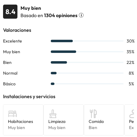
Disponen un balneario con una de las mejores instalaciones
Muy bien
termales de España. Donde destacan: la terma romana, la
8.4
Basado en
1304 opiniones
piscina termal activa, la piscina infantil y la piscina termal
exterior.
Cuentan con varias tarifas, ofertas y tratamientos (a consultar
directamente en el alojamiento).
Dispone de un total de 119
habitaciones
totalmente equipadas
con aire acondicionado, calefacción, conexión Wi-Fi, mesa-
escritorio, teléfono, televisión y baño completo con ducha o
bañera, secador de pelo y amenities.
Te recomendamos disfrutar del entorno y, sobre todo, de las
playas y calas de la Costa Dorada. Puedes visitar localidades
cercanas y turísticas como: Torredembarra, Vilanova i la Geltrú,
Sitges, etc.
Reserva ya en el
Hotel Balneario Playa de Comarruga 4*
y
disfruta del milagro del agua termal a orillas del mar :)
Algunos de los servicios detallados pueden ser de pago. Puedes
consultar sus tarifas directamente en el establecimiento. Toda la