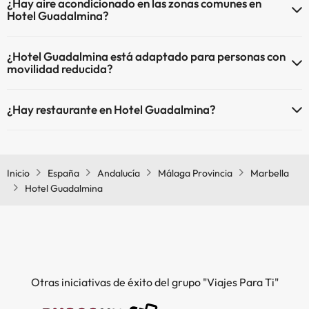
¿Hay aire acondicionado en las zonas comunes en
Hotel Guadalmina?
Sí, Hotel Guadalmina tiene aire acondicionado en las zonas
¿Hotel Guadalmina está adaptado para personas con
comunes.
movilidad reducida?
Sí, Hotel Guadalmina está adaptado para personas con movilidad
¿Hay restaurante en Hotel Guadalmina?
reducida.
Sí, Hotel Guadalmina tiene restaurante.
Inicio
España
Andalucía
Málaga Provincia
Marbella
Hotel Guadalmina
Otras iniciativas de éxito del grupo "Viajes Para Ti"