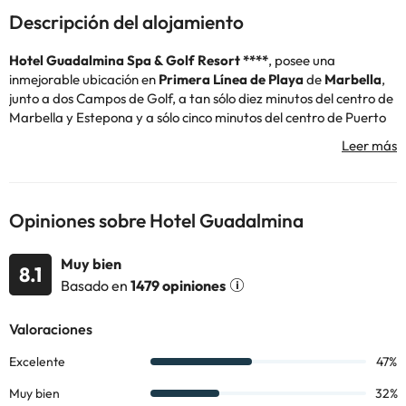
Descripción del alojamiento
Hotel Guadalmina Spa & Golf Resort ****
, posee una
inmejorable ubicación en
Primera Línea de Playa
de
Marbella
,
junto a dos Campos de Golf, a tan sólo diez minutos del centro de
Marbella y Estepona y a sólo cinco minutos del centro de Puerto
Banús.
Las 178 Habitaciones y Suites que el hotel alberga se encuentran
situadas en tres edificios diferentes. Todas las habitaciones
cuentan con amplias terrazas y vistas al campo de Golf, al Jardín
Opiniones sobre Hotel Guadalmina
o al Mar.
El hotel dispone de una amplia
oferta
en
restauración
. El
Muy bien
restaurante Cocoa está especializado en exquisita
cocina
8.1
Basado en
1479 opiniones
Mediterránea
. Disfrutará de su comida mientras observa las
maravillosas vistas del Campo de Golf Guadalmina Sur y al Mar
Mediterráneo. El restaurante Tatay está adaptado para la
celebración de grandes eventos. Ofrece también una amplia
gama de
platos Regionales e Internacionales
. Es de reconocido
prestigio en toda la Costa del Sol su maravilloso Buffet de todos
los domingos. El Bar Acqua le ofrece la posibilidad de deleitarse