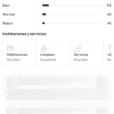
con un
cocktail
recién hecho o bien de disfrutar en la concurrida
terraza de una comida ligera en su snack bar al borde de la
piscina. En el Beach Club Guadalmina podrán seguir disfrutando
junto al mar de la cocina mediterránea. Está abierto durante los
meses de Verano y en Semana Santa.
Algunos de los servicios detallados pueden ser de pago. Puedes
consultar sus tarifas directamente en el establecimiento. Toda la
información de esta ficha está sujeta a cambios por parte del
alojamiento. Si tienes dudas, contáctanos.