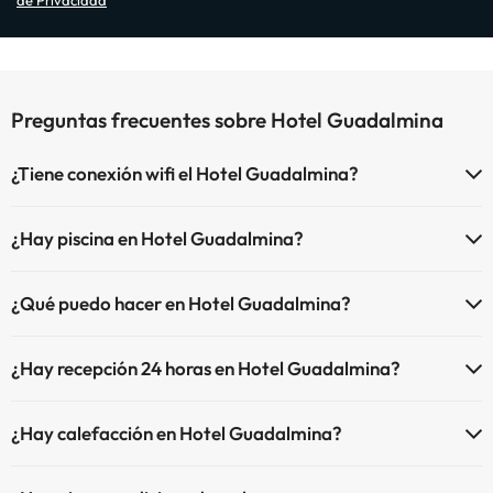
de Privacidad
Preguntas frecuentes sobre Hotel Guadalmina
¿Tiene conexión wifi el Hotel Guadalmina?
El Hotel Guadalmina dispone de Wi-Fi.
¿Hay piscina en Hotel Guadalmina?
Sí, Hotel Guadalmina tiene piscina (este servicio puede ser de pago)
¿Qué puedo hacer en Hotel Guadalmina?
Aquí tienes más info sobre la piscina y otras instalaciones.
El Hotel Guadalmina dispone de las siguientes actividades (algunas
Piscina (verano)
¿Hay recepción 24 horas en Hotel Guadalmina?
pueden ser de pago).
Sí, Hotel Guadalmina tiene recepción 24 horas.
Masajista
¿Hay calefacción en Hotel Guadalmina?
Sí, Hotel Guadalmina tiene calefacción en las zonas comunes.