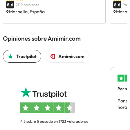
8.6
8.6
2119 opiniones
94 o
Marbella, España
Marbel
Opiniones sobre Amimir.com
Trustpilot
Amimir.com
Por su
Por su
hora 
4.5 sobre 5 basado en 1723 valoraciones