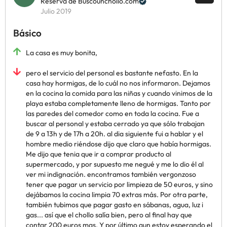
Reserva de Buscounchollo.com
Julio 2019
Básico
La casa es muy bonita,
pero el servicio del personal es bastante nefasto. En la
casa hay hormigas, de lo cuál no nos informaron. Dejamos
en la cocina la comida para las niñas y cuando vinimos de la
playa estaba completamente lleno de hormigas. Tanto por
las paredes del comedor como en toda la cocina. Fue a
buscar al personal y estaba cerrado ya que sólo trabajan
de 9 a 13h y de 17h a 20h. al dia siguiente fui a hablar y el
hombre medio riéndose dijo que claro que había hormigas.
Me dijo que tenia que ir a comprar producto al
supermercado, y por supuesto me negué y me lo dio él al
ver mi indignación. encontramos también vergonzoso
tener que pagar un servicio por limpieza de 50 euros, y sino
dejábamos la cocina limpia 70 extras más. Por otra parte,
también tubimos que pagar gasto en sábanas, agua, luz i
gas... así que el chollo salía bien, pero al final hay que
contar 200 euros mas. Y por último aun estoy esperando el