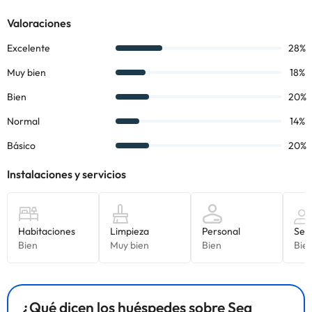
estar con sofá cama doble; un dormitorio con dos camas o con
cama doble;
cocina americana e
quipada con menaje básico,
nevera y tostadora; y baño completo con bañera. Piscina
compartida.
2
- Villa 6 personas IN (85 m
):
la villa dispone de una sala de
estar con sofá cama doble; un dormitorio con dos camas, otro
dormitorio con una cama doble;
cocina americana e
quipada con
menaje básico, nevera y tostadora; y baño completo con bañera.
Piscina compartida.
Todas las villas están amuebladas en un estilo simple y se
encuentran en diferentes partes del complejo, en un entorno
natural bien cuidado.
La playa más cercana es la de Spiaggia di Le Saline, está a 3 kms
del complejo residencial y la playa de La Pelosa está a unos 10
kms.
¡Reserva ya en el
Sea Villas Country Village
y descubre
Cerdeña!
¿Qué dicen los huéspedes sobre Sea