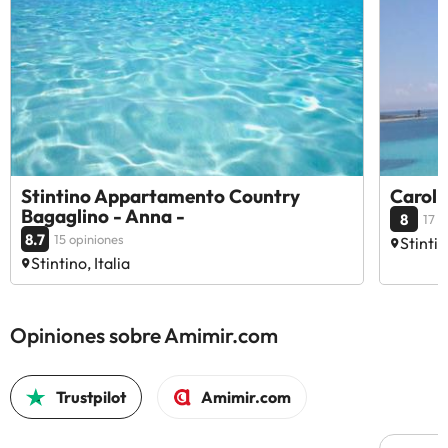
Stintino Appartamento Country
Carol
Bagaglino - Anna -
8
17 o
8.7
15 opiniones
Stintin
Stintino, Italia
Opiniones sobre Amimir.com
Trustpilot
Amimir.com