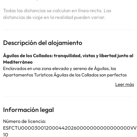
Todas las distancias se calculan en línea recta. Las
distancias de viaje en la realidad pueden variar.
Descripción del alojamiento
Águilas de los Collados: tranquilidad, vistas y libertad junto al
Mediterráneo
Enclavados en una zona elevada y serena de
Águilas
, los
Apartamentos Turísticos Águilas de los Collados son perfectos
para quienes buscan desconectar sin renunciar al mar. Su
ubicación ofrece bonitas vistas y fácil acceso en coche a playas y
calas cercanas.
El complejo cuenta con amplios apartamentos equipados con
cocina completa, terraza y zonas luminosas pensadas para el
Información legal
descanso. Además, dispone de piscina exterior y áreas comunes
donde relajarse bajo el sol.
Número de licencia:
A pocos minutos encontrarás supermercados, restaurantes y
ESFCTU0000300120004420260000000000000000VV
espacios naturales ideales para pasear o practicar actividades al
10