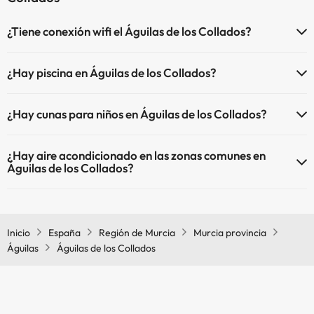
¿Tiene conexión wifi el Águilas de los Collados?
El Águilas de los Collados dispone de Wi-Fi.
¿Hay piscina en Águilas de los Collados?
Sí, Águilas de los Collados tiene piscina (este servicio puede ser de
¿Hay cunas para niños en Águilas de los Collados?
pago) Aquí tienes más info sobre la piscina y otras instalaciones.
El Águilas de los Collados dispone de cunas de pago directo en hotel
Piscina al aire libre (temporada de verano)
¿Hay aire acondicionado en las zonas comunes en
(solicítalo antes de iniciar tu viaje).
Águilas de los Collados?
Sí, Águilas de los Collados tiene aire acondicionado en las zonas
comunes.
Inicio
España
Región de Murcia
Murcia provincia
Águilas
Águilas de los Collados