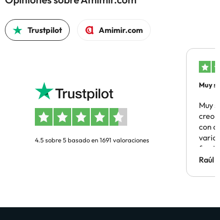
Trustpilot
Amimir.com
Muy sa
Muy s
creo 
con c
vario
4.5 sobre 5 basado en 1691 valoraciones
famil
Hotel 
Raúl 
vuestr