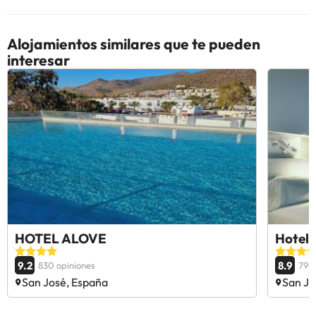
Alojamientos similares que te pueden
interesar
HOTEL ALOVE
Hotele
9.2
8.9
830 opiniones
794 
San José, España
San Jo