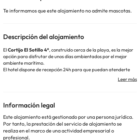
Te informamos que este alojamiento no admite mascotas.
Descripción del alojamiento
El
Cortijo El Sotillo 4*
, construido cerca de la playa, es la mejor
opción para disfrutar de unos días ambientados por el mejor
ambiente marítimo.
El hotel dispone de recepción 24h para que puedan atenderte
siempre que lo necesites, wifi gratuito, caja fuerte en recepción y
guarda equipaje.
Del hotel destacan las vistas a la montaña. Sus 20 habitaciones
están pensadas para ofrecer un ambiente tranquilo y
confortable. Se encuentran equipadas con aire acondicionado y
Información legal
calefacción, televisión, una mini-nevera (de pago), caja fuerte y
wifi gratuitos. El baño se encuentra completamente equipado
Este alojamiento está gestionado por una persona jurídica.
con ducha o bañera, secador de pelo y amenities.
Por tanto, la prestación del servicio de alojamiento se
Completan las instalaciones del hotel, tranquilos espacios que
realiza en el marco de una actividad empresarial o
invitan a la tranquilidad y el descanso. En el Cortijo el Sotillo
profesional.