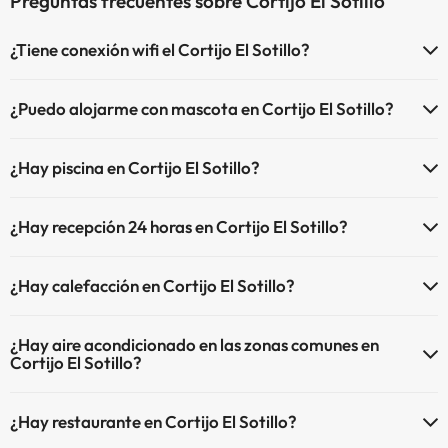
Preguntas frecuentes sobre Cortijo El Sotillo
¿Tiene conexión wifi el Cortijo El Sotillo?
El Cortijo El Sotillo dispone de Wi-Fi.
¿Puedo alojarme con mascota en Cortijo El Sotillo?
En Cortijo El Sotillo no se admiten mascotas.
¿Hay piscina en Cortijo El Sotillo?
Sí, Cortijo El Sotillo tiene piscina (este servicio puede ser de pago)
¿Hay recepción 24 horas en Cortijo El Sotillo?
Aquí tienes más info sobre la piscina y otras instalaciones.
Sí, Cortijo El Sotillo tiene recepción 24 horas.
Piscina al aire libre (temporada de verano)
¿Hay calefacción en Cortijo El Sotillo?
Sí, Cortijo El Sotillo tiene calefacción en las zonas comunes.
¿Hay aire acondicionado en las zonas comunes en
Cortijo El Sotillo?
Sí, Cortijo El Sotillo tiene aire acondicionado en las zonas comunes.
¿Hay restaurante en Cortijo El Sotillo?