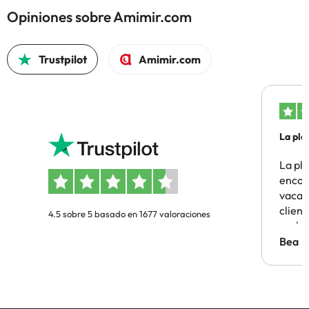
Opiniones sobre Amimir.com
Trustpilot
Amimir.com
La pla
La pl
encon
vacaci
clien
4.5 sobre 5 basado en 1677 valoraciones
probl
antes.
Bea