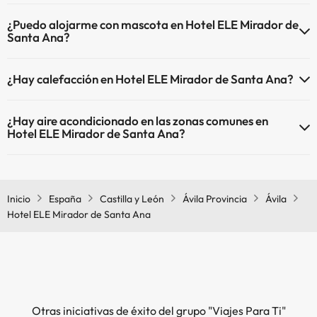
El Hotel ELE Mirador de Santa Ana dispone de Wi-Fi.
¿Puedo alojarme con mascota en Hotel ELE Mirador de
Santa Ana?
En Hotel ELE Mirador de Santa Ana no se admiten mascotas.
¿Hay calefacción en Hotel ELE Mirador de Santa Ana?
Sí, Hotel ELE Mirador de Santa Ana tiene calefacción en las zonas
¿Hay aire acondicionado en las zonas comunes en
comunes.
Hotel ELE Mirador de Santa Ana?
Sí, Hotel ELE Mirador de Santa Ana tiene aire acondicionado en las
zonas comunes.
Inicio
España
Castilla y León
Ávila Provincia
Ávila
Hotel ELE Mirador de Santa Ana
Otras iniciativas de éxito del grupo "Viajes Para Ti"