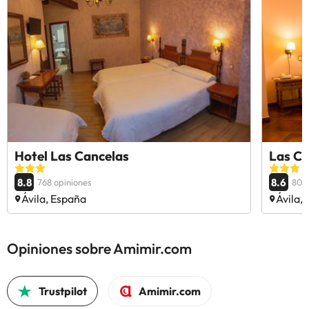
Hotel Las Cancelas
Las Ca
8.8
8.6
768 opiniones
802
Ávila, España
Ávila,
Opiniones sobre Amimir.com
Trustpilot
Amimir.com