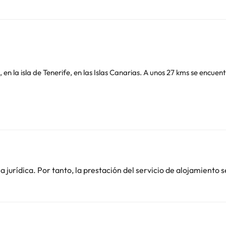
, en la isla de Tenerife, en las Islas Canarias. A unos 27 kms se encu
o y restaurante donde ofrecen el desayuno y la cena tipo buffet. Duran
 todo el año. ¡Genial! :-)
teléfono, mesa-escritorio y baño completo con bañera (disponen de alg
nial. En un mismo día puedes encontrarte con bastante fresquito en e
jurídica. Por tanto, la prestación del servicio de alojamiento s
otava, San Cristóbal de la Laguna o Santa Cruz de Tenerife.