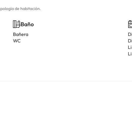
ipología de habitación.
Baño
Bañera
D
WC
D
L
L