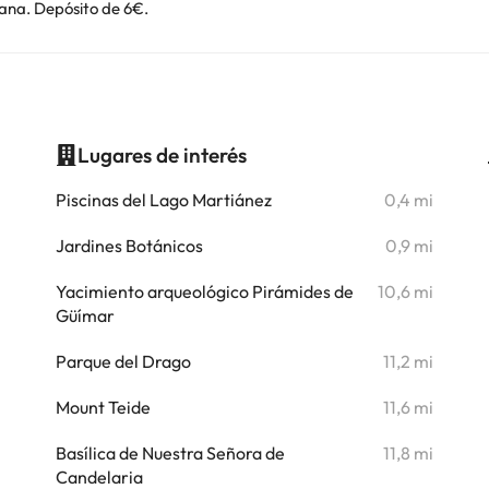
ana. Depósito de 6€.
Lugares de interés
i
Piscinas del Lago Martiánez
0,4 mi
i
Jardines Botánicos
0,9 mi
i
Yacimiento arqueológico Pirámides de
10,6 mi
Güímar
i
Parque del Drago
11,2 mi
i
Mount Teide
11,6 mi
Basílica de Nuestra Señora de
11,8 mi
i
Candelaria