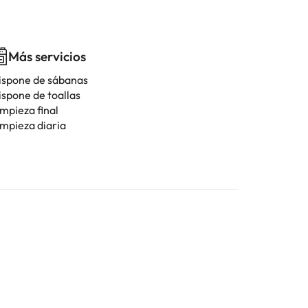
Más servicios
ispone de sábanas
ispone de toallas
impieza final
impieza diaria