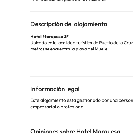
Descripción del alojamiento
Hotel Marquesa 3*
Ubicado en la localidad turística de Puerto de la Cruz
metros se encuentra la playa del Muelle.
El hotel cuenta con recepción 24 horas, wi-fi gratuit
cafetería.
En la terraza del hotel disponen de una piscina abierta
Las habitaciones tienen wi-fi gratuito, televisión, 
disponibilidad).
Información legal
Te recomendamos recorrer toda la isla, ya que es, ge
Este alojamiento está gestionado por una persona 
visitar localidades cercanas de la zona, cómo: la Or
empresarial o profesional.
Reserva ya en el
Hotel Marquesa 3*
Opiniones sobre Hotel Marquesa