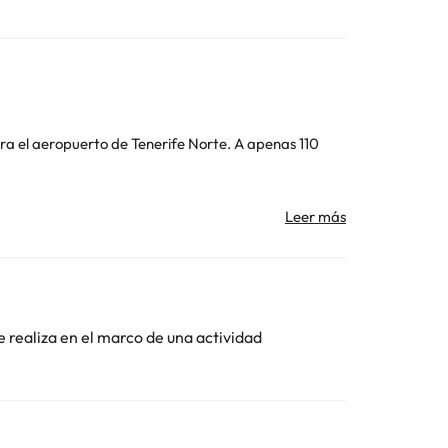
entra el aeropuerto de Tenerife Norte. A apenas 110
te el resto de horas sirven refrescos en el bar-
una habitación con ducha, bajo petición y
l norte y muchísimo calor en el sur. También puedes
e realiza en el marco de una actividad