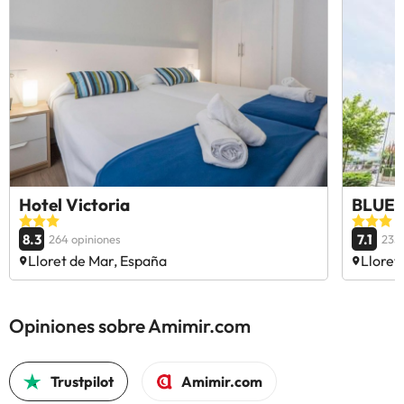
Hotel Victoria
BLUES
8.3
7.1
264 opiniones
2359
Lloret de Mar, España
Lloret
Opiniones sobre Amimir.com
Trustpilot
Amimir.com