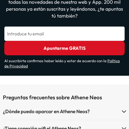
todas las novedades de nuestra web y App. 200 mil
personas ya están suscritas y leyéndonos, ¿te apuntas
tú también?
Introduce tu email
Apuntarme GRATIS
Al suscribirte confirmas haber leído y estar de acuerdo con la
Política
de Privacidad
Preguntas frecuentes sobre Athene Neos
¿Dónde puedo aparcar en Athene Neos?
Si te alojas en Athene Neos tienes estas posibilidades de
¿Tiene conexión wifi el Athene Neos?
aparcamiento (bajo disponibilidad):