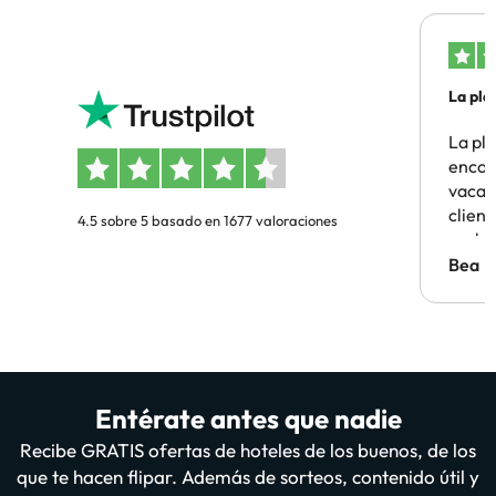
La pla
La pl
encon
vacaci
clien
4.5 sobre 5 basado en 1677 valoraciones
probl
antes.
Bea
Entérate antes que nadie
Recibe GRATIS ofertas de hoteles de los buenos, de los
que te hacen flipar. Además de sorteos, contenido útil y