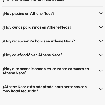
El Athene Neos dispone de Wi-Fi.
Parking interior de pago
¿Hay piscina en Athene Neos?
Sí, Athene Neos tiene piscina (este servicio puede ser de pago) Aquí
¿Hay cunas para niños en Athene Neos?
tienes más info sobre la piscina y otras instalaciones.
El Athene Neos dispone de cunas de pago directo en hotel (solicítalo
Piscina al aire libre (temporada de verano)
¿Hay recepción 24 horas en Athene Neos?
antes de iniciar tu viaje).
Sí, Athene Neos tiene recepción 24 horas.
¿Hay calefacción en Athene Neos?
Sí, Athene Neos tiene calefacción en las zonas comunes.
¿Hay aire acondicionado en las zonas comunes en
Athene Neos?
Sí, Athene Neos tiene aire acondicionado en las zonas comunes.
¿Athene Neos está adaptado para personas con
movilidad reducida?
Sí, Athene Neos está adaptado para personas con movilidad
reducida.