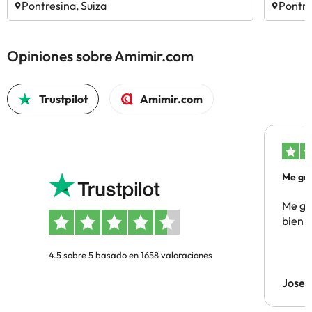
Pontresina, Suiza
Pontre
Opiniones sobre Amimir.com
Trustpilot
Amimir.com
Me gus
Me gus
bien
4.5 sobre 5 basado en 1658 valoraciones
Jose