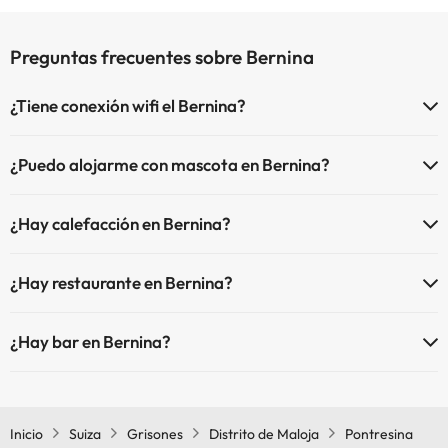
Preguntas frecuentes sobre Bernina
¿Tiene conexión wifi el Bernina?
El Bernina dispone de Wi-Fi.
¿Puedo alojarme con mascota en Bernina?
En Bernina se admiten mascotas (previa petición y de pago directo
¿Hay calefacción en Bernina?
en hotel). Consulta las condiciones.
Sí, Bernina tiene calefacción en las zonas comunes.
¿Hay restaurante en Bernina?
Sí, Bernina tiene restaurante.
¿Hay bar en Bernina?
Sí, Bernina tiene bar.
Inicio
Suiza
Grisones
Distrito de Maloja
Pontresina