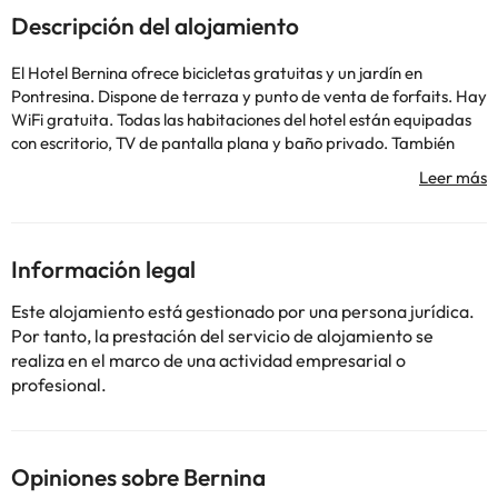
Descripción del alojamiento
El Hotel Bernina ofrece bicicletas gratuitas y un jardín en
Pontresina. Dispone de terraza y punto de venta de forfaits. Hay
WiFi gratuita. Todas las habitaciones del hotel están equipadas
con escritorio, TV de pantalla plana y baño privado. También
incluyen armario. El Hotel Bernina sirve todas las mañanas un
desayuno continental y buffet. El alojamiento alberga un
restaurante que sirve cocina local. El spa y las instalaciones de
bienestar incluyen sauna. Los huéspedes del hotel podrán
disfrutar de actividades en Pontresina y sus alrededores, como
Información legal
senderismo, esquí y ciclismo. Livigno se encuentra a 18 km del
Hotel Bernina, mientras que St. Moritz está a 5 km.
Este alojamiento está gestionado por una persona jurídica.
Informa a Hotel Bernina con antelación de tu hora prevista de
Por tanto, la prestación del servicio de alojamiento se
llegada. Para ello, puedes utilizar el apartado de peticiones
realiza en el marco de una actividad empresarial o
especiales al hacer la reserva o ponerte en contacto
profesional.
directamente con el alojamiento. Los datos de contacto
aparecen en la confirmación de la reserva. En respuesta al
coronavirus (COVID-19), el alojamiento aplica medidas sanitarias
y de seguridad adicionales en estos momentos. Los servicios de
Opiniones sobre Bernina
comida y bebida de este alojamiento pueden verse limitados o no