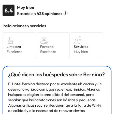
estar disponibles a causa del coronavirus (COVID-19). A causa del
Muy bien
8.4
coronavirus (COVID-19), este alojamiento está tomando medidas
Basado en
428 opiniones
para garantizar la seguridad de los clientes y el personal. Por
este motivo, algunos servicios e instalaciones pueden verse
limitados o no estar disponibles.
Algunos de los servicios detallados pueden ser de pago. Puedes
consultar sus tarifas directamente en el establecimiento. Toda la
información de esta ficha está sujeta a cambios por parte del
alojamiento. Si tienes dudas, contáctanos.
¿Qué dicen los huéspedes sobre Bernina?
El Hotel Bernina destaca por su excelente ubicación y un
desayuno variado con jugos recién exprimidos. Algunos
huéspedes elogian la amabilidad del personal, pero
señalan que las habitaciones son básicas y pequeñas.
Algunas críticas recurrentes apuntan a la falta de Wi-Fi
de calidad y a la necesidad de renovar ciertas