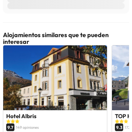
Alojamientos similares que te pueden
interesar
Hotel Albris
TOP Ho
9.7
9.3
149 opiniones
172 