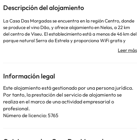
Descripción del alojamiento
La Casa Das Morgadas se encuentra en la región Centro, donde
se produce el vino Dão, y ofrece alojamiento en Nelas, a 22 km
del centro de Viseu. El establecimiento está a menos de 46 km del
parque natural Serra da Estrela y proporciona WiFi gratis y
aparcamiento privado. Algunas habitaciones cuentan con baño
privado con bañera de hidromasaje y otras ofrecen vistas a la
montaña. Además, todos los alojamientos incluyen artículos de
aseo gratuitos y secador de pelo y algunos disponen de balcón o
terraza. El establecimiento también proporciona TV con canales
Información legal
por cable. El establecimiento dispone de cocina compartida. La
Casa Das Morgadas está a 23 km de la catedral de Viseu y a
Este alojamiento está gestionado por una persona jurídica.
menos de 10 minutos en coche de la playa del río.
Por tanto, la prestación del servicio de alojamiento se
Informa a Casa Das Morgadas con antelación de tu hora
realiza en el marco de una actividad empresarial o
prevista de llegada. Para ello, puedes utilizar el apartado de
profesional.
peticiones especiales al hacer la reserva o ponerte en contacto
Número de licencia: 5765
directamente con el alojamiento. Los datos de contacto
aparecen en la confirmación de la reserva. Los huéspedes
deberán mostrar un documento de identidad válido y una
tarjeta de crédito al realizar el registro de entrada. Ten en