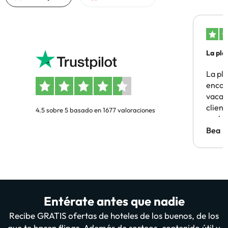
La pla
La pl
encon
vacaci
clien
4.5 sobre 5 basado en 1677 valoraciones
probl
antes.
Bea
Entérate antes que nadie
Recibe GRATIS ofertas de hoteles de los buenos, de los
que te hacen flipar. Además de sorteos, contenido útil y