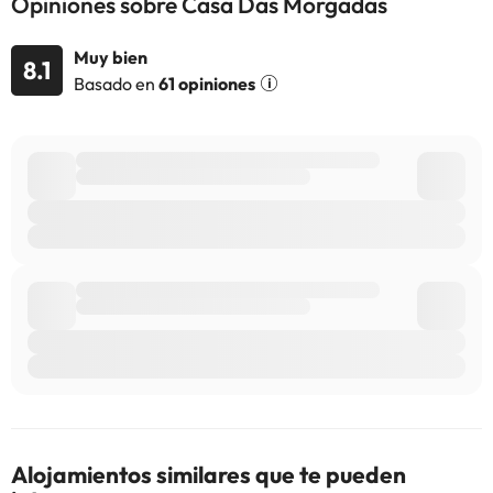
Opiniones sobre Casa Das Morgadas
cuenta que todas las peticiones especiales están sujetas a
disponibilidad y pueden comportar suplementos.
Muy bien
8.1
Basado en
61 opiniones
Algunos de los servicios detallados pueden ser de pago. Puedes
consultar sus tarifas directamente en el establecimiento. Toda la
información de esta ficha está sujeta a cambios por parte del
alojamiento. Si tienes dudas, contáctanos.
Alojamientos similares que te pueden