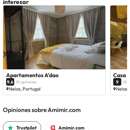
interesar
Apartamentos A'dao
Casa d
9.6
9
55 opiniones
25 o
Nelas, Portugal
Nelas,
Opiniones sobre Amimir.com
Trustpilot
Amimir.com