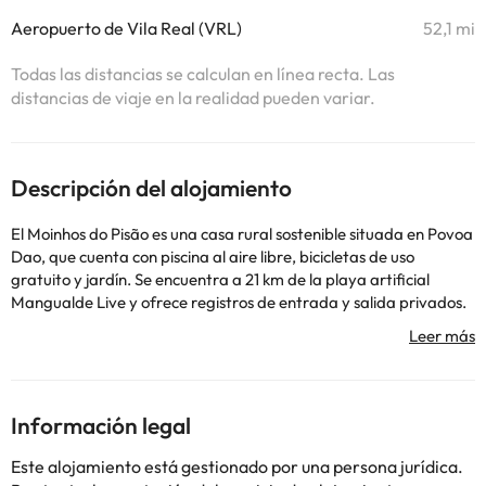
Aeropuerto de Vila Real (VRL)
52,1 mi
Todas las distancias se calculan en línea recta. Las
distancias de viaje en la realidad pueden variar.
Descripción del alojamiento
El Moinhos do Pisão es una casa rural sostenible situada en Povoa
Dao, que cuenta con piscina al aire libre, bicicletas de uso
gratuito y jardín. Se encuentra a 21 km de la playa artificial
Mangualde Live y ofrece registros de entrada y salida privados.
Esta casa rural cuenta con zona de picnic y recepción 24 horas.
Hay WiFi gratuita en todas las instalaciones. Algunos
alojamientos tienen entrada privada, zona de comedor,
chimenea y horno. Algunos alojamientos tienen terraza y zona de
estar con TV de pantalla plana, así como aire acondicionado y
Información legal
calefacción. Algunos alojamientos están equipados con cafetera
y vino o champán. Todos los días se sirve un desayuno continental
Este alojamiento está gestionado por una persona jurídica.
y vegetariano con especialidades locales, bollería recién hecha y