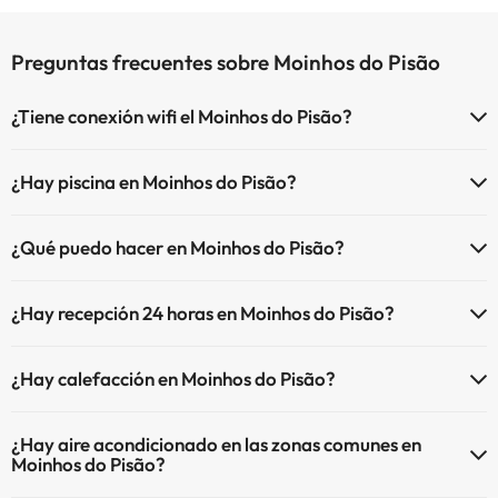
Preguntas frecuentes sobre Moinhos do Pisão
¿Tiene conexión wifi el Moinhos do Pisão?
El Moinhos do Pisão dispone de Wi-Fi.
¿Hay piscina en Moinhos do Pisão?
Sí, Moinhos do Pisão tiene piscina (este servicio puede ser de pago)
¿Qué puedo hacer en Moinhos do Pisão?
Aquí tienes más info sobre la piscina y otras instalaciones.
El Moinhos do Pisão dispone de las siguientes actividades (algunas
Piscina al aire libre (temporada de verano)
¿Hay recepción 24 horas en Moinhos do Pisão?
pueden ser de pago).
Piscina al aire libre (toda la temporada)
Sí, Moinhos do Pisão tiene recepción 24 horas.
Masajista
¿Hay calefacción en Moinhos do Pisão?
Sí, Moinhos do Pisão tiene calefacción en las zonas comunes.
¿Hay aire acondicionado en las zonas comunes en
Moinhos do Pisão?