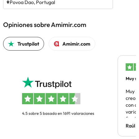
Povoa Dao, Portugal
Opiniones sobre Amimir.com
Trustpilot
Amimir.com
Muy sa
Muy s
creo 
con c
vario
4.5 sobre 5 basado en 1691 valoraciones
famil
Hotel 
Raúl 
vuestr