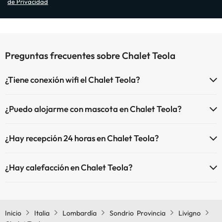
de Privacidad
Preguntas frecuentes sobre Chalet Teola
¿Tiene conexión wifi el Chalet Teola?
El Chalet Teola dispone de Wi-Fi.
¿Puedo alojarme con mascota en Chalet Teola?
En Chalet Teola se admiten mascotas (previa petición y de pago
¿Hay recepción 24 horas en Chalet Teola?
directo en hotel). Consulta las condiciones.
Sí, Chalet Teola tiene recepción 24 horas.
¿Hay calefacción en Chalet Teola?
Sí, Chalet Teola tiene calefacción en las zonas comunes.
Inicio
Italia
Lombardía
Sondrio Provincia
Livigno