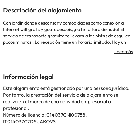
Descripción del alojamiento
Con jardín donde descansar y comodidades como conexión a
Internet wifi gratis y guardaesquís, ¡no te faltará de nada! El
servicio de transporte gratuito te llevará a las pistas de esquí en
pocos minutos.. La recepción tiene un horario limitado. Hay un
aparcamiento sin asistencia gratuito disponible.. #Con jardín
donde descansar y comodidades como conexión a Internet wifi
gratis y guardaesquís, ¡no te faltará de nada! El servicio de
transporte gratuito te llevará a las pistas de esquí en pocos
minutos.. La recepción tiene un horario limitado. Hay un
Información legal
aparcamiento sin asistencia gratuito disponible.. Mandatory
fees: Los siguientes cargos se pagan en el alojamiento: Depósito
Este alojamiento está gestionado por una persona jurídica.
en efectivo: 150 EUR por estancia. Servicio de limpieza: 50 EUR
Por tanto, la prestación del servicio de alojamiento se
por alojamiento, por estancia (varía según el tamaño de la
realiza en el marco de una actividad empresarial o
unidad) Hemos incluido todos los cargos que nos ha
profesional.
proporcionado el alojamiento. . Optional fees: Mascotas: 10 EUR
Número de licencia: 014037CNI00758,
por mascota, por noche Hay toallas disponibles con un recargo
IT014037C2D5UAKOVS
(los huéspedes también pueden traer las suyas) La lista anterior
puede estar incompleta. Además, es posible que los impuestos no