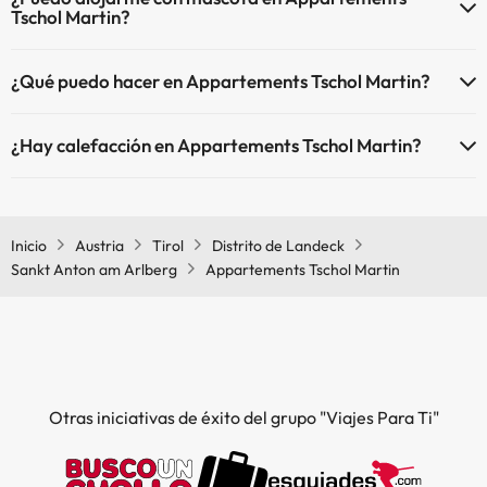
Tschol Martin?
En Appartements Tschol Martin no se admiten mascotas.
¿Qué puedo hacer en Appartements Tschol Martin?
El Appartements Tschol Martin dispone de las siguientes actividades
¿Hay calefacción en Appartements Tschol Martin?
(algunas pueden ser de pago).
Sí, Appartements Tschol Martin tiene calefacción en las zonas
Masajista
comunes.
Inicio
Austria
Tirol
Distrito de Landeck
Sankt Anton am Arlberg
Appartements Tschol Martin
Otras iniciativas de éxito del grupo "Viajes Para Ti"