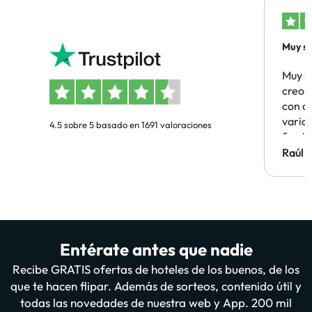
Muy sa
Muy s
creo 
con c
vario
4.5 sobre 5 basado en 1691 valoraciones
famil
Hotel 
Raúl 
vuestr
Entérate antes que nadie
Recibe GRATIS ofertas de hoteles de los buenos, de los
que te hacen flipar. Además de sorteos, contenido útil y
todas las novedades de nuestra web y App. 200 mil