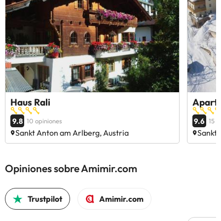
Haus Rali
Apart 
9.8
9.6
10 opiniones
15 o
Sankt Anton am Arlberg, Austria
Sankt 
Opiniones sobre Amimir.com
Trustpilot
Amimir.com