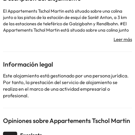
El Appartements Tschol Martin está situado sobre una colina
junto a las pistas de la estación de esquí de Sankt Anton, a 3 km
de las estaciones de teleférico de Galzigbahn y Rendlbahn. #El
Appartements Tschol Martin está situado sobre una colina junto
a las pistas de la estación de esquí de Sankt Anton, a 3 km de las
estaciones de teleférico de Galzigbahn y Rendlbahn. Informa al
Appartements Tschol Martin con antelación de tu hora prevista
de llegada. Para ello, puedes utilizar el apartado de peticiones
especiales al hacer la reserva o ponerte en contacto
Información legal
directamente con el alojamiento. Los datos de contacto
aparecen en la confirmación de la reserva.
Este alojamiento está gestionado por una persona jurídica.
Por tanto, la prestación del servicio de alojamiento se
realiza en el marco de una actividad empresarial o
profesional.
Algunos de los servicios detallados pueden ser de pago. Puedes
consultar sus tarifas directamente en el establecimiento. Toda la
información de esta ficha está sujeta a cambios por parte del
alojamiento. Si tienes dudas, contáctanos.
Opiniones sobre Appartements Tschol Martin