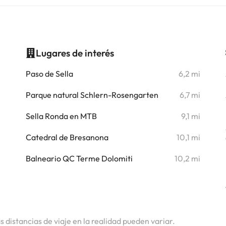
Lugares de interés
i
Paso de Sella
6,2 mi
i
Parque natural Schlern-Rosengarten
6,7 mi
i
Sella Ronda en MTB
9,1 mi
i
Catedral de Bresanona
10,1 mi
i
Balneario QC Terme Dolomiti
10,2 mi
i
as distancias de viaje en la realidad pueden variar.