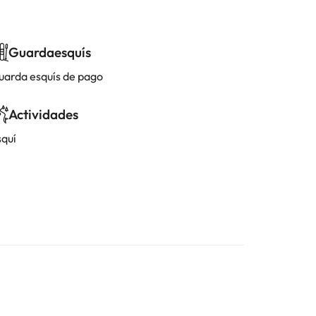
Guardaesquís
uarda esquís de pago
Actividades
squí