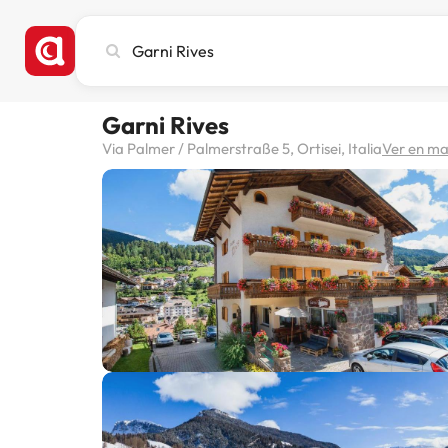
Busca
ciudad,
hotel
o
Garni Rives
destino
Via Palmer / Palmerstraße 5, Ortisei, Italia
Ver en m