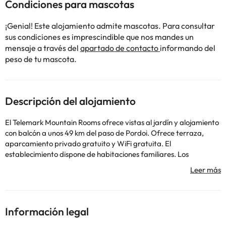
Condiciones para mascotas
¡Genial! Este alojamiento admite mascotas. Para consultar
sus condiciones es imprescindible que nos mandes un
mensaje a través del
apartado de contacto
informando del
peso de tu mascota.
Descripción del alojamiento
El Telemark Mountain Rooms ofrece vistas al jardín y alojamiento
con balcón a unos 49 km del paso de Pordoi. Ofrece terraza,
aparcamiento privado gratuito y WiFi gratuita. El
establecimiento dispone de habitaciones familiares. Los
alojamientos tienen vistas a la montaña, entrada privada, TV de
pantalla plana y baño privado con ducha a ras de suelo y
secador de pelo. También incluyen microondas, nevera, minibar,
cafetera y hervidor de agua. Los alojamientos incluyen ropa de
cama y toallas. El establecimiento alberga un supermercado
Información legal
pequeño. Los huéspedes podrán disfrutar de actividades en