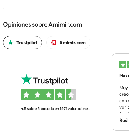
Opiniones sobre Amimir.com
Trustpilot
Amimir.com
Muy sa
Muy s
creo 
con c
vario
4.5 sobre 5 basado en 1691 valoraciones
famil
Hotel 
Raúl 
vuestr