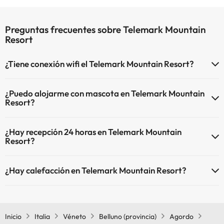
Preguntas frecuentes sobre Telemark Mountain
Resort
¿Tiene conexión wifi el Telemark Mountain Resort?
El Telemark Mountain Resort dispone de Wi-Fi.
¿Puedo alojarme con mascota en Telemark Mountain
Resort?
En Telemark Mountain Resort se admiten mascotas (previa petición
¿Hay recepción 24 horas en Telemark Mountain
y de pago directo en hotel). Consulta las condiciones.
Resort?
Sí, Telemark Mountain Resort tiene recepción 24 horas.
¿Hay calefacción en Telemark Mountain Resort?
Sí, Telemark Mountain Resort tiene calefacción en las zonas
comunes.
Inicio
Italia
Véneto
Belluno (provincia)
Agordo