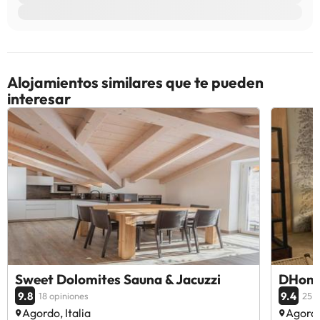
Alojamientos similares que te pueden
interesar
Sweet Dolomites Sauna & Jacuzzi
DHom
9.8
9.4
18 opiniones
25 o
Agordo, Italia
Agordo