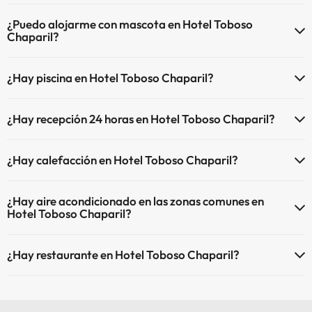
El Hotel Toboso Chaparil dispone de Wi-Fi.
¿Puedo alojarme con mascota en Hotel Toboso
Chaparil?
En Hotel Toboso Chaparil no se admiten mascotas.
¿Hay piscina en Hotel Toboso Chaparil?
Sí, Hotel Toboso Chaparil tiene piscina (este servicio puede ser de
¿Hay recepción 24 horas en Hotel Toboso Chaparil?
pago) Aquí tienes más info sobre la piscina y otras instalaciones.
Sí, Hotel Toboso Chaparil tiene recepción 24 horas.
Piscina al aire libre (temporada de verano)
¿Hay calefacción en Hotel Toboso Chaparil?
Sí, Hotel Toboso Chaparil tiene calefacción en las zonas comunes.
¿Hay aire acondicionado en las zonas comunes en
Hotel Toboso Chaparil?
Sí, Hotel Toboso Chaparil tiene aire acondicionado en las zonas
¿Hay restaurante en Hotel Toboso Chaparil?
comunes.
Sí, Hotel Toboso Chaparil tiene restaurante.