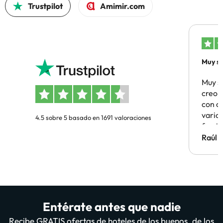
Trustpilot
Amimir.com
Muy sa
Muy s
creo 
con c
vario
4.5 sobre 5 basado en 1691 valoraciones
famil
Hotel 
Raúl 
vuestr
Entérate antes que nadie
Recibe GRATIS ofertas de hoteles de los buenos, de los