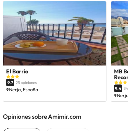
El Barrio
MB Bou
Reco
9.7
25 opiniones
9.4
340
Nerja, España
Nerja,
Opiniones sobre Amimir.com