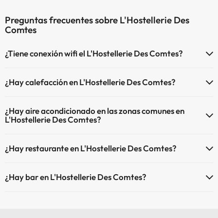
Preguntas frecuentes sobre L'Hostellerie Des
Comtes
¿Tiene conexión wifi el L'Hostellerie Des Comtes?
El L'Hostellerie Des Comtes dispone de Wi-Fi.
¿Hay calefacción en L'Hostellerie Des Comtes?
Sí, L'Hostellerie Des Comtes tiene calefacción en las zonas comunes.
¿Hay aire acondicionado en las zonas comunes en
L'Hostellerie Des Comtes?
Sí, L'Hostellerie Des Comtes tiene aire acondicionado en las zonas
¿Hay restaurante en L'Hostellerie Des Comtes?
comunes.
Sí, L'Hostellerie Des Comtes tiene restaurante.
¿Hay bar en L'Hostellerie Des Comtes?
Sí, L'Hostellerie Des Comtes tiene bar.