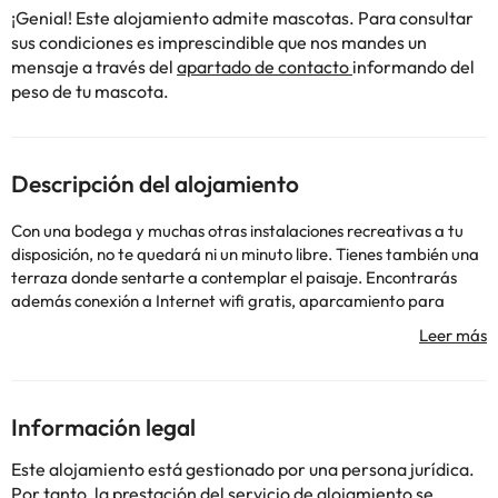
¡Genial! Este alojamiento admite mascotas. Para consultar
sus condiciones es imprescindible que nos mandes un
mensaje a través del
apartado de contacto
informando del
peso de tu mascota.
Descripción del alojamiento
Con una bodega y muchas otras instalaciones recreativas a tu
disposición, no te quedará ni un minuto libre. Tienes también una
terraza donde sentarte a contemplar el paisaje. Encontrarás
además conexión a Internet wifi gratis, aparcamiento para
bicicletas y limpieza de bicicletas.. La clasificación oficial por
estrellas de este alojamiento ha sido otorgada por ATOUT
France, la agencia de desarrollo turístico de Francia.. Hay un
aparcamiento sin asistencia gratuito disponible.. #Con una
bodega y muchas otras instalaciones recreativas a tu disposición,
Información legal
no te quedará ni un minuto libre. Tienes también una terraza
donde sentarte a contemplar el paisaje. Encontrarás además
Este alojamiento está gestionado por una persona jurídica.
conexión a Internet wifi gratis, aparcamiento para bicicletas y
Por tanto, la prestación del servicio de alojamiento se