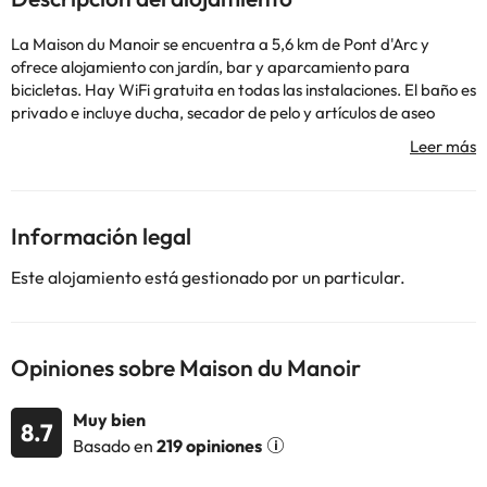
La Maison du Manoir se encuentra a 5,6 km de Pont d'Arc y
ofrece alojamiento con jardín, bar y aparcamiento para
bicicletas. Hay WiFi gratuita en todas las instalaciones. El baño es
privado e incluye ducha, secador de pelo y artículos de aseo
gratuitos. Este bed and breakfast sirve un desayuno continental.
Los huéspedes del Maison du Manoir pueden practicar ciclismo en
las inmediaciones o disfrutar del solárium. Las gargantas del
Ardeche se encuentran a 6,6 km del alojamiento, mientras que la
cueva Chauvet está a 5,1 km. El aeropuerto más cercano es el de
Información legal
Nimes-Ales-Camargue-Cevennes, ubicado a 92 km del Maison
du Manoir.
Este alojamiento está gestionado por un particular.
En respuesta al coronavirus (COVID-19), el alojamiento aplica
medidas sanitarias y de seguridad adicionales en estos
momentos. Los servicios de comida y bebida de este alojamiento
pueden verse limitados o no estar disponibles a causa del
Opiniones sobre Maison du Manoir
coronavirus (COVID-19). A causa del coronavirus (COVID-19),
este alojamiento está tomando medidas para garantizar la
Muy bien
8.7
seguridad de los clientes y el personal. Por este motivo, algunos
Basado en
219 opiniones
servicios e instalaciones pueden verse limitados o no estar
disponibles. Las instalaciones de spa y gimnasio del alojamiento