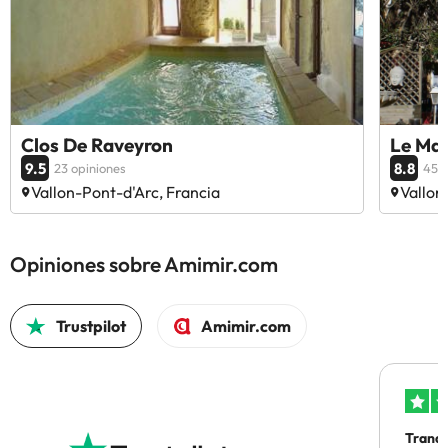
Clos De Raveyron
Le Man
9.5
8.8
23 opiniones
458 
Vallon-Pont-d'Arc, Francia
Vallon
Opiniones sobre Amimir.com
Trustpilot
Amimir.com
Tranqu