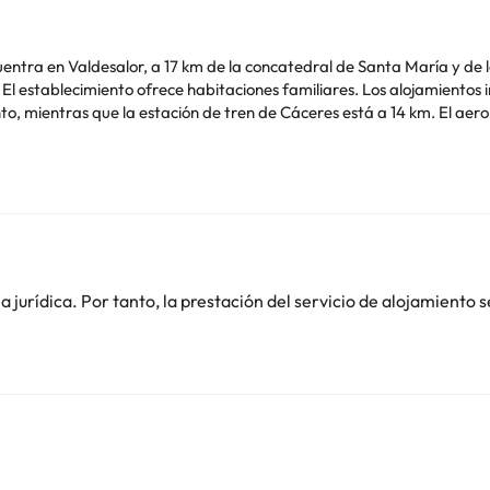
ncuentra en Valdesalor, a 17 km de la concatedral de Santa María y de
aciones familiares. Los alojamientos incluyen baño privado y WiFi gratuita. El CEEI
o, mientras que la estación de tren de Cáceres está a 14 km. El aer
de soltero o soltera ni fiestas similares.
o. Puedes consultar sus tarifas directamente en el establecimiento. 
contáctanos.
jurídica. Por tanto, la prestación del servicio de alojamiento s