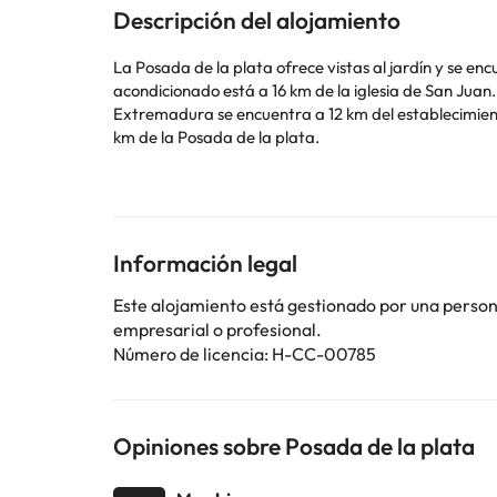
Descripción del alojamiento
La Posada de la plata ofrece vistas al jardín y se e
acondicionado está a 16 km de la iglesia de San Juan. El establecimiento ofrece habit
Extremadura se encuentra a 12 km del establecimient
km de la Posada de la plata.
En este alojamiento no se pueden celebrar despedidas 
Información legal
Algunos de los servicios detallados pueden ser de pag
cambios por parte del alojamiento. Si tienes dudas, 
Este alojamiento está gestionado por una persona 
empresarial o profesional.
Número de licencia: H-CC-00785
Opiniones sobre Posada de la plata