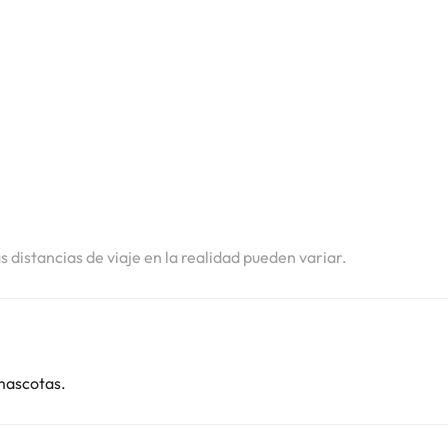
i
i
i
i
i
i
as distancias de viaje en la realidad pueden variar.
mascotas.