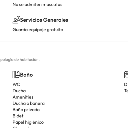
No se admiten mascotas
Servicios Generales
Guarda equipaje gratuito
ipología de habitación.
Baño
WC
D
Ducha
T
Amenities
Ducha o bañera
Baño privado
Bidet
Papel higiénico