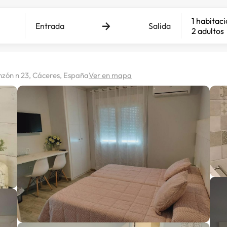
1 habitac
Entrada
Salida
2 adultos
nzón n 23, Cáceres, España
Ver en mapa