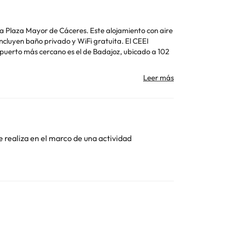
 la Plaza Mayor de Cáceres. Este alojamiento con aire
opuerto más cercano es el de Badajoz, ubicado a 102
Toda la información de esta ficha está sujeta a
e realiza en el marco de una actividad