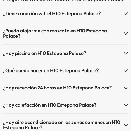
¿Tiene conexión wifi el H10 Estepona Palace?
El H10 Estepona Palace dispone de Wi-Fi.
¿Puedo alojarme con mascota en H10 Estepona
Palace?
En H10 Estepona Palace no se admiten mascotas.
¿Hay piscina en H10 Estepona Palace?
Sí, H10 Estepona Palace tiene piscina (este servicio puede ser de
¿Qué puedo hacer en H10 Estepona Palace?
pago) Aquí tienes más info sobre la piscina y otras instalaciones.
El H10 Estepona Palace dispone de las siguientes actividades
Piscina al aire libre (temporada de verano)
¿Hay recepción 24 horas en H10 Estepona Palace?
(algunas pueden ser de pago).
Piscina al aire libre (toda la temporada)
Sí, H10 Estepona Palace tiene recepción 24 horas.
Masajista
¿Hay calefacción en H10 Estepona Palace?
Sí, H10 Estepona Palace tiene calefacción en las zonas comunes.
¿Hay aire acondicionado en las zonas comunes en H10
Estepona Palace?