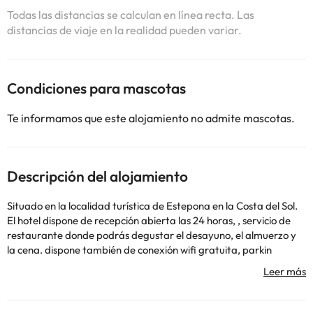
Todas las distancias se calculan en línea recta. Las
distancias de viaje en la realidad pueden variar.
Condiciones para mascotas
Te informamos que este alojamiento no admite mascotas.
Descripción del alojamiento
Situado en la localidad turística de Estepona en la Costa del Sol.
El hotel dispone de recepción abierta las 24 horas, , servicio de
restaurante donde podrás degustar el desayuno, el almuerzo y
la cena. dispone también de conexión wifi gratuita, parkin
interior (de pago) y parking exterior. Podrás disfrutar del centro
de fitness donde encontrarás un gimnasio, zona de SPA y
bienestar.
Las habitaciones cuentan con televisión, caja fuerte (de pago),