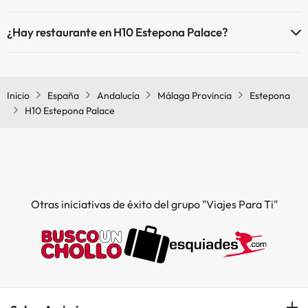
Sí, H10 Estepona Palace tiene aire acondicionado en las zonas
¿Hay restaurante en H10 Estepona Palace?
comunes.
Sí, H10 Estepona Palace tiene restaurante.
Inicio
España
Andalucía
Málaga Provincia
Estepona
H10 Estepona Palace
Otras iniciativas de éxito del grupo "Viajes Para Ti"