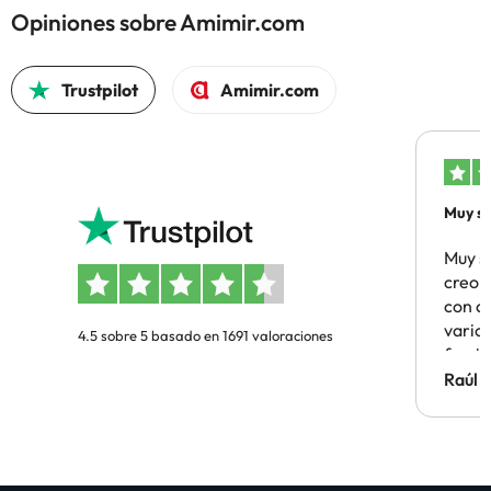
Opiniones sobre Amimir.com
Trustpilot
Amimir.com
Muy sa
Muy s
creo 
con c
vario
4.5 sobre 5 basado en 1691 valoraciones
famil
Hotel 
Raúl 
vuestr