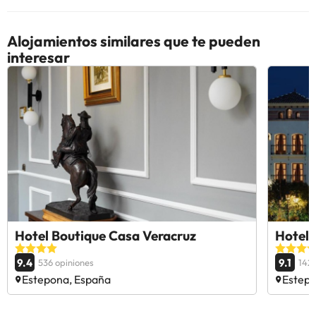
Alojamientos similares que te pueden
interesar
Hotel Boutique Casa Veracruz
Hotel 
9.4
9.1
536 opiniones
1424
Estepona, España
Estepo