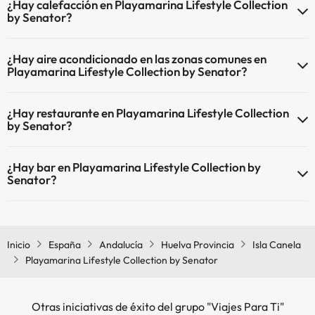
¿Hay calefacción en Playamarina Lifestyle Collection
horas.
by Senator?
Sí, Playamarina Lifestyle Collection by Senator tiene calefacción en
¿Hay aire acondicionado en las zonas comunes en
las zonas comunes.
Playamarina Lifestyle Collection by Senator?
Sí, Playamarina Lifestyle Collection by Senator tiene aire
¿Hay restaurante en Playamarina Lifestyle Collection
acondicionado en las zonas comunes.
by Senator?
Sí, Playamarina Lifestyle Collection by Senator tiene restaurante.
¿Hay bar en Playamarina Lifestyle Collection by
Senator?
Sí, Playamarina Lifestyle Collection by Senator tiene bar.
Inicio
España
Andalucía
Huelva Provincia
Isla Canela
Playamarina Lifestyle Collection by Senator
Otras iniciativas de éxito del grupo "Viajes Para Ti"