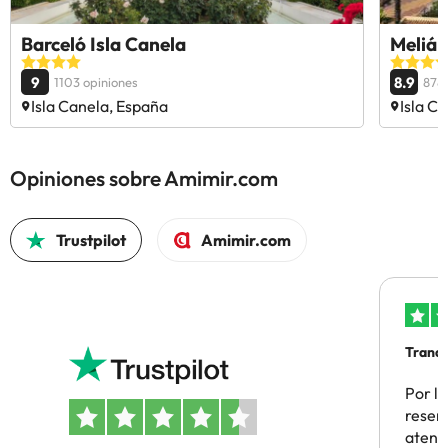
Barceló Isla Canela
Meliá 
9
8.9
1103 opiniones
878 
Isla Canela, España
Isla C
Opiniones sobre Amimir.com
Trustpilot
Amimir.com
Tranqu
Por la
reserv
atenc