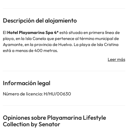
Descripción del alojamiento
El
Hotel
Playamarina Spa 4*
está situado en primera línea de
playa, en la Isla Canela que pertenece al término municipal de
Ayamonte, en la provincia de Huelva. La playa de Isla Cristina
está a menos de 400 metros.
El hotel cuenta con una recepción 24 horas, para que te puedan
ayudar siempre que lo necesites, conexión wifi gratuita, aire
acondicionado y calefacción, así como un parking interior (de
pago).
En temporada de verano podrás disfrutar tomando el sol,
Información legal
dándote un chapuzón en las piscinas exteriores y relajarte en el
jacuzzi exterior (para mayores de 15 años). Además, te podrás
Número de licencia: H/HU/00630
divertir en la piscina con toboganes ¡genial!
Las habitaciones disponen de conexión wifi gratuita, aire
acondicionado y calefacción, televisión, teléfono, caja fuerte (de
Opiniones sobre Playamarina Lifestyle
pago), mesa-escritorio y un baño totalmente equipado con
Collection by Senator