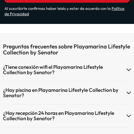
Al suscribirte confirmas haber leído y estar de acuerdo con la
Política
de Privacidad
Preguntas frecuentes sobre Playamarina Lifestyle
Collection by Senator
¿Tiene conexión wifi el Playamarina Lifestyle
Collection by Senator?
El Playamarina Lifestyle Collection by Senator ofrece Wi-Fi de
¿Hay piscina en Playamarina Lifestyle Collection by
pago.
Senator?
El Playamarina Lifestyle Collection by Senator dispone de Wi-Fi.
Sí, Playamarina Lifestyle Collection by Senator tiene piscina (este
¿Hay recepción 24 horas en Playamarina Lifestyle
servicio puede ser de pago) Aquí tienes más info sobre la piscina y
Collection by Senator?
otras instalaciones.
Sí, Playamarina Lifestyle Collection by Senator tiene recepción 24
Piscina al aire libre (temporada de verano)