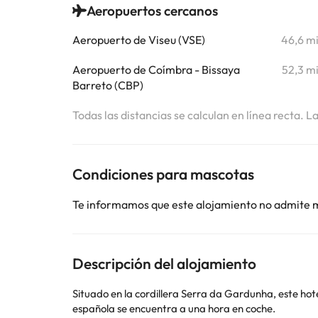
Aeropuertos cercanos
Aeropuerto de Viseu (VSE)
46,6 m
Aeropuerto de Coímbra - Bissaya
52,3 m
Barreto (CBP)
Todas las distancias se calculan en línea recta. L
Condiciones para mascotas
Te informamos que este alojamiento no admite 
Descripción del alojamiento
Situado en la cordillera Serra da Gardunha, este hotel de 4 estrellas cuenta con un restaurante en la planta baja con vistas a la montaña Serra da E
española se encuentra a una hora en coche.