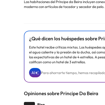
Las habitaciones del Príncipe da Beira incluyen conexión inalámbrica a internet gratuita, aire acondicionado, TV vía satélit
moderno con artículos de tocador y secador de pelo.
El restaurante A Cereja del Príncipe da Beira sirve especialidades regionales y en el A Terra Café podrá degustar bebidas y aperitivos. El jar
cócteles o recepciones bajo el sol. El Príncipe da Beira Hotel dispone de un salón donde podrá relajarse junto a la chimenea o leer un libro de la biblioteca. También ofrece
juegos de mesa y futbolín y en la sala infantil hay un
La recepción 24 horas ofrece servicio de habitaciones y organiza servicio de lavandería. En la tienda de recuerdos encontrará productos elab
¿Qué dicen los huéspedes sobre Pr
Algunos de los servicios detallados pueden ser de pag
Este hotel recibe críticas mixtas. Los huéspedes 
cambios por parte del alojamiento. Si tienes dudas, 
el agua caliente y la presión de la ducha, así co
las expectativas de un hotel de 4 estrellas. A pe
califican como un hotel de 3 estrellas.
AI
Para ahorrarte tiempo, hemos recopilado y 
Opiniones sobre Principe Da Beira
Bien