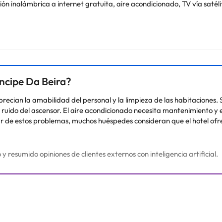
e y minibar. Cada habitación tiene un baño
dín es el lugar ideal para celebrar
a Playstation.
orados en la zona. El Príncipe se
encuentra cerca de la autopista A-23 y a 15 minutos en coche de Covilhã.
incipe Da Beira?
o. Puedes consultar sus tarifas directamente en el establecimiento. 
aprecian la amabilidad del personal y la limpieza de las habitacion
contáctanos.
mo ruido del ascensor. El aire acondicionado necesita mantenimiento y
sar de estos problemas, muchos huéspedes consideran que el hotel ofr
resumido opiniones de clientes externos con inteligencia artificial.