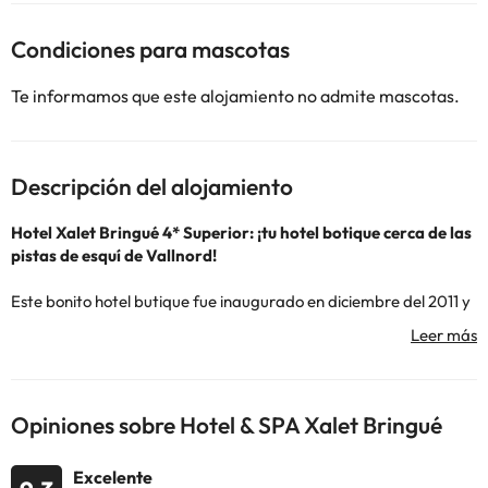
Condiciones para mascotas
Te informamos que este alojamiento no admite mascotas.
Descripción del alojamiento
Hotel Xalet Bringué 4* Superior: ¡tu hotel
botique
cerca de las
pistas de esquí de Vallnord!
Este bonito hotel butique fue inaugurado en diciembre del 2011 y
se encuentra en la población de
El Serrat,
en el Valle
de Ordino. Cada espacio del hotel ha sido cuidado con detalle.
Combina el encanto de las construcciones tradicionales de
montaña, de piedra y madera, con un interior contemporáneo y
de diseño.
Opiniones sobre Hotel & SPA Xalet Bringué
Una buena opción para invierno, pero también para verano
Excelente
Su ubicación,
a 6 kilómetros de las pistas de esquí de Ordino