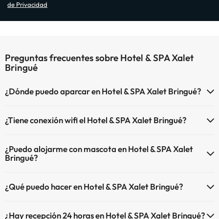
de Privacidad
Preguntas frecuentes sobre Hotel & SPA Xalet
Bringué
¿Dónde puedo aparcar en Hotel & SPA Xalet Bringué?
Si te alojas en Hotel & SPA Xalet Bringué tienes estas posibilidades de
¿Tiene conexión wifi el Hotel & SPA Xalet Bringué?
aparcamiento (bajo disponibilidad):
El Hotel & SPA Xalet Bringué dispone de Wi-Fi.
Parking interior de pago
¿Puedo alojarme con mascota en Hotel & SPA Xalet
Parking exterior
Bringué?
En Hotel & SPA Xalet Bringué no se admiten mascotas.
¿Qué puedo hacer en Hotel & SPA Xalet Bringué?
El Hotel & SPA Xalet Bringué dispone de las siguientes actividades
¿Hay recepción 24 horas en Hotel & SPA Xalet Bringué?
(algunas pueden ser de pago).