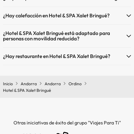
Sí, Hotel & SPA Xalet Bringué tiene recepción 24 horas.
Masajista
¿Hay calefacción en Hotel & SPA Xalet Bringué?
Sí, Hotel & SPA Xalet Bringué tiene calefacción en las zonas
¿Hotel & SPA Xalet Bringué está adaptado para
comunes.
personas con movilidad reducida?
Sí, Hotel & SPA Xalet Bringué está adaptado para personas con
¿Hay restaurante en Hotel & SPA Xalet Bringué?
movilidad reducida.
Sí, Hotel & SPA Xalet Bringué tiene restaurante.
Inicio
Andorra
Andorra
Ordino
Hotel & SPA Xalet Bringué
Otras iniciativas de éxito del grupo "Viajes Para Ti"