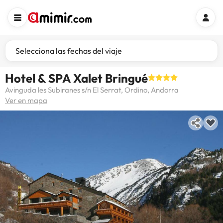
Selecciona las fechas del viaje
Hotel & SPA Xalet Bringué
Avinguda les Subiranes s/n El Serrat, Ordino, Andorra
Ver en mapa