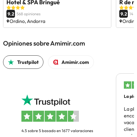
Hotel & SPA Bringué
R de r
9.2
9.2
568 opiniones
14 o
Ordino, Andorra
Ordino
Opiniones sobre Amimir.com
Trustpilot
Amimir.com
La pla
La pl
encon
vacaci
clien
4.5 sobre 5 basado en 1677 valoraciones
probl