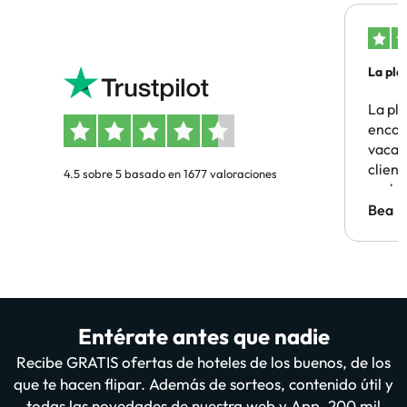
La pla
La pl
encon
vacaci
clien
4.5 sobre 5 basado en 1677 valoraciones
probl
antes.
Bea
Entérate antes que nadie
Recibe GRATIS ofertas de hoteles de los buenos, de los
que te hacen flipar. Además de sorteos, contenido útil y
todas las novedades de nuestra web y App. 200 mil