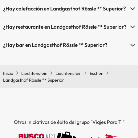
El Landgasthof Rössle ** Superior dispone de Wi-Fi.
¿Hay calefacción en Landgasthof Rössle ** Superior?
Sí, Landgasthof Rössle ** Superior tiene calefacción en las zonas
¿Hay restaurante en Landgasthof Rössle ** Superior?
comunes.
Sí, Landgasthof Rössle ** Superior tiene restaurante.
¿Hay bar en Landgasthof Rössle ** Superior?
Sí, Landgasthof Rössle ** Superior tiene bar.
Inicio
Liechtenstein
Liechtenstein
Eschen
Landgasthof Rössle ** Superior
Otras iniciativas de éxito del grupo "Viajes Para Ti"