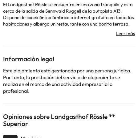
El Landgasthof Rössle se encuentra en una zona tranquila y está
cerca de la salida de Sennwald Ruggell de la autopista A13.
Dispone de conexión inalámbrica a internet gratuita en todas las
habitaciones y alberga un restaurante con una bonita terraza.
Todas las habitaciones del Landgasthof Rössle están situadas en
el segundo piso y cuentan con TV por cable. La mayoría de las
habitaciones disponen de balcón. Este hotel ofrece a sus
huéspedes aparcamiento gratuito.
Please enter "Kanalstrasse 2" in your navigation system to find
Información legal
the accommodation.
Este alojamiento está gestionado por una persona jurídica.
Por tanto, la prestación del servicio de alojamiento se
realiza en el marco de una actividad empresarial o
profesional.
Algunos de los servicios detallados pueden ser de pago. Puedes
consultar sus tarifas directamente en el establecimiento. Toda la
información de esta ficha está sujeta a cambios por parte del
alojamiento. Si tienes dudas, contáctanos.
Opiniones sobre Landgasthof Rössle **
Superior