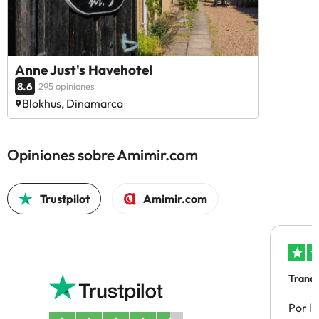
Anne Just's Havehotel
8.6
295 opiniones
Blokhus, Dinamarca
Opiniones sobre Amimir.com
Trustpilot
Amimir.com
Tranqu
Por la