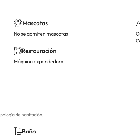
Mascotas
No se admiten mascotas
G
C
Restauración
Máquina expendedora
ipología de habitación.
Baño