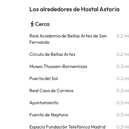
Los alrededores de Hostal Astoria
Cerca
Real Academia de Bellas Artes de San
0,2 m
Fernando
Círculo de Bellas Artes
0,2 m
Museo Thyssen-Bornemisza
0,3 m
Puerta del Sol
0,3 m
Real Casa de Correos
0,3 m
Ayuntamiento
0,3 m
Fuente de Neptuno
0,3 m
Espacio Fundación Telefónica Madrid
0,3 m