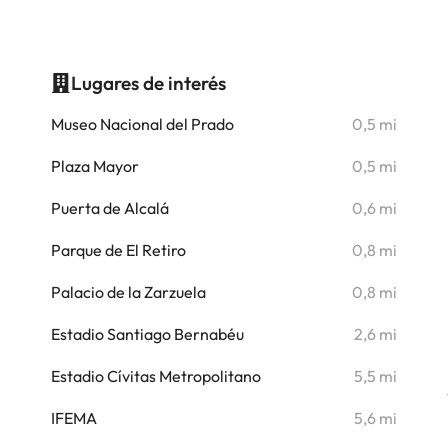
Lugares de interés
i
Museo Nacional del Prado
0,5 mi
Plaza Mayor
0,5 mi
i
Puerta de Alcalá
0,6 mi
i
Parque de El Retiro
0,8 mi
i
Palacio de la Zarzuela
0,8 mi
i
Estadio Santiago Bernabéu
2,6 mi
i
Estadio Cívitas Metropolitano
5,5 mi
i
IFEMA
5,6 mi
i