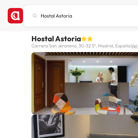
Busca
ciudad,
hotel
o
Hostal Astoria
destino
Carrera San Jeronimo, 30-32 5º, Madrid, España
Ver