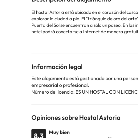
El hostal Astoria está ubicado en el corazón del casco
explorar la ciudad a pie. El "triángulo de oro del ar
Puerta del Sol se encuentran a sólo un paseo. En las
hotel podrá conectarse a Internet de manera gratuit
histórico hace de este hostal un lugar idóneo para vi
más necesidad de transporte que sus propios pasos.
Información legal
Algunos de los servicios detallados pueden ser de pag
cambios por parte del alojamiento. Si tienes dudas, 
Este alojamiento está gestionado por una persona 
empresarial o profesional.
Número de licencia: ES UN HOSTAL CON LICEN
Opiniones sobre Hostal Astoria
Muy bien
8.3