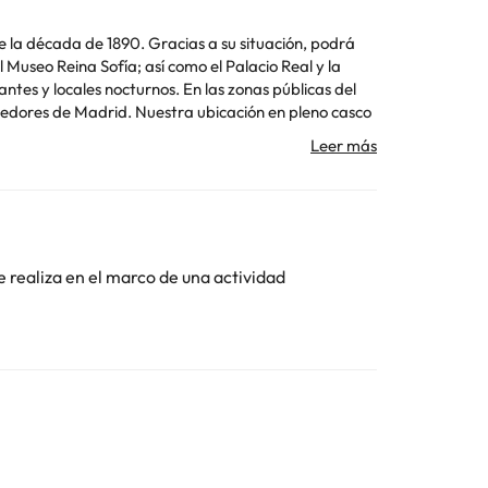
de la década de 1890. Gracias a su situación, podrá
 Museo Reina Sofía; así como el Palacio Real y la
tes y locales nocturnos. En las zonas públicas del
ededores de Madrid. Nuestra ubicación en pleno casco
ercios, restaurantes y vida nocturna. Todo ello, sin
Toda la información de esta ficha está sujeta a
e realiza en el marco de una actividad