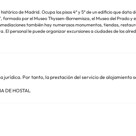
 histórico de Madrid. Ocupa los pisos 4º y 5º de un edificio que data 
te", formado por el Museo Thyssen-Bornemisza, el Museo del Prado y el
 inmediaciones también hay numerosos monumentos, tiendas, restauran
a. El personal le puede organizar excursiones a ciudades de los alr
sitar la ciudad de Madrid: museos, palacios, iglesias, monumentos, com
o. Puedes consultar sus tarifas directamente en el establecimiento. 
contáctanos.
jurídica. Por tanto, la prestación del servicio de alojamiento s
CIA DE HOSTAL