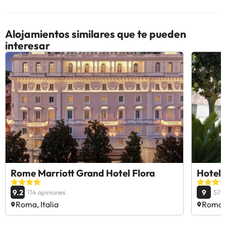
Alojamientos similares que te pueden
interesar
Rome Marriott Grand Hotel Flora
Hotel 
9.2
9
114 opiniones
578 
Roma, Italia
Roma, 